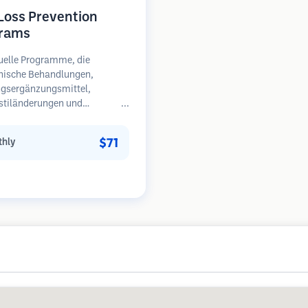
 Loss Prevention
rams
uelle Programme, die
nische Behandlungen,
gsergänzungsmittel,
stiländerungen und
äßige Überwachung für
en in frühen Stadien des
$71
hly
sfalls kombinieren.
unkt auf Prävention statt
herstellung.