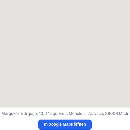
l Marqués de Urquijo, 10, 1º Izquierda, Moncloa - Aravaca, 28008 Madri
In Google Maps öffnen