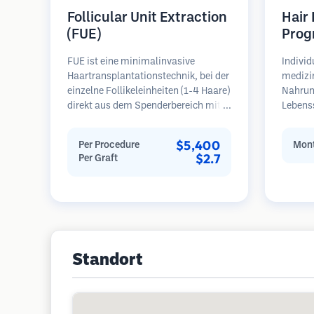
Follicular Unit Extraction
Hair
(FUE)
Prog
FUE ist eine minimalinvasive
Individ
Haartransplantationstechnik, bei der
medizi
einzelne Follikeleinheiten (1-4 Haare)
Nahrun
direkt aus dem Spenderbereich mit
Lebens
Mikrostanzern (0,7-1,0 mm)
regelm
entnommen werden. Die Follikel
Patient
$5,400
Per Procedure
Mont
werden dann in die
Haarau
$2.7
Per Graft
Empfängerbereiche in kahlen Zonen
Schwerp
implantiert. Diese Methode
Wieder
hinterlässt winzige, kaum sichtbare
Narben und ermöglicht eine
schnellere Heilung im Vergleich zu
Streifenentnahmemethoden.
Standort