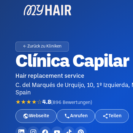
← Zurück zu Kliniken
Clínica Capilar
Hair replacement service
C. del Marqués de Urquijo, 10, 1º Izquierd
Spain
★★★★☆
4.8
(
896
Bewertungen
)
Webseite
Anrufen
Teilen