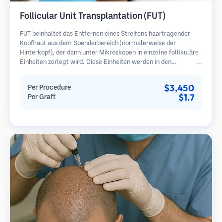
Follicular Unit Transplantation (FUT)
FUT beinhaltet das Entfernen eines Streifens haartragender
Kopfhaut aus dem Spenderbereich (normalerweise der
Hinterkopf), der dann unter Mikroskopen in einzelne follikuläre
Einheiten zerlegt wird. Diese Einheiten werden in den
Empfängerbereich transplantiert. Diese Methode liefert in der
Regel mehr Transplantate in einer Sitzung, hinterlässt jedoch
$3,450
Per Procedure
eine lineare Narbe.
$1.7
Per Graft