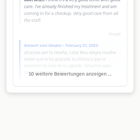
Übersetzt:
I think it's a very good clinic with good
care. I've already finished my treatment and am
coming in for a checkup. Very good care from all
the staff.
Google
Antwort vom Inhaber
• February 27, 2025
¡Gracias por tu reseña, Lola! Nos alegra mucho
saber que te ha gustado la clínica y que la
atención ha sido de tu agrado. Estamos aquí
para lo que necesites.
10 weitere Bewertungen anzeigen ...