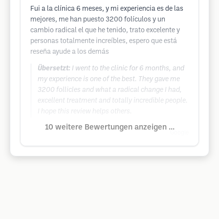
Fui a la clínica 6 meses, y mi experiencia es de las
mejores, me han puesto 3200 folículos y un
cambio radical el que he tenido, trato excelente y
personas totalmente increíbles, espero que está
reseña ayude a los demás
Übersetzt:
I went to the clinic for 6 months, and
my experience is one of the best. They gave me
3200 follicles and what a radical change I had,
excellent treatment and totally incredible people.
I hope this review helps others.
10 weitere Bewertungen anzeigen ...
Google