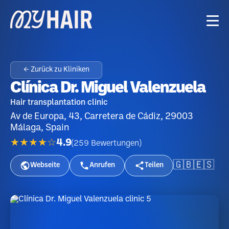
← Zurück zu Kliniken
Clínica Dr. Miguel Valenzuela
Hair transplantation clinic
Av de Europa, 43, Carretera de Cádiz, 29003
Málaga, Spain
★★★★☆
4.9
(
259
Bewertungen
)
🇬🇧
🇪🇸
Webseite
Anrufen
Teilen