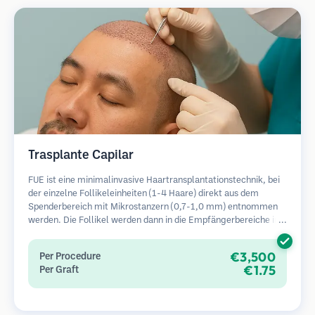
Trasplante Capilar
FUE ist eine minimalinvasive Haartransplantationstechnik, bei
der einzelne Follikeleinheiten (1-4 Haare) direkt aus dem
Spenderbereich mit Mikrostanzern (0,7-1,0 mm) entnommen
werden. Die Follikel werden dann in die Empfängerbereiche in
kahlen Zonen implantiert. Diese Methode hinterlässt winzige,
kaum sichtbare Narben und ermöglicht eine schnellere Heilung
€3,500
Per Procedure
im Vergleich zu Streifenentnahmemethoden.
€1.75
Per Graft