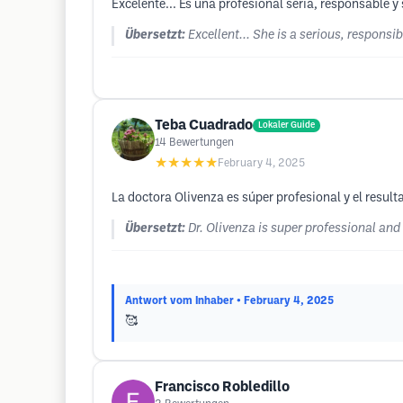
Excelente... Es una profesional sería, responsable y
Übersetzt:
Excellent... She is a serious, responsi
Teba Cuadrado
Lokaler Guide
14
Bewertungen
★★★★★
February 4, 2025
La doctora Olivenza es súper profesional y el resul
Übersetzt:
Dr. Olivenza is super professional and 
Antwort vom Inhaber
• February 4, 2025
🥰
Francisco Robledillo