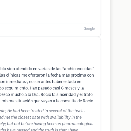
Google
bía sido atendido en varias de las “archiconocidas”
s las clínicas me ofertaron la fecha más próxima con
con inmediatez; no sin antes haber estado en
do seguimiento. Han pasado casi 6 meses y la
ezco mucho a la Dra. Rocio la sinceridad y el trato
i misma situación que vayan a la consulta de Rocio.
ic; He had been treated in several of the “well-
ed me the closest date with availability in the
ely; but not before having been on pharmacological
hs have passed and the truth is that I have