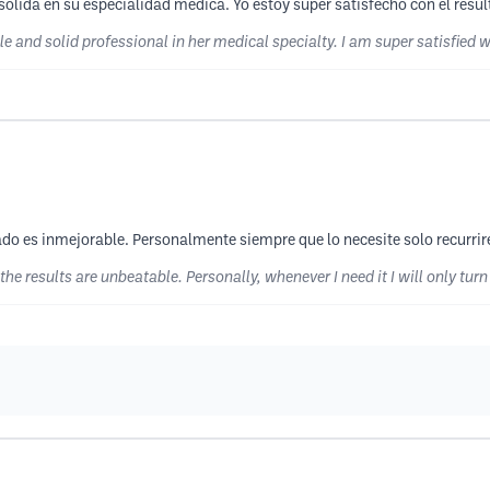
 sólida en su especialidad médica. Yo estoy súper satisfecho con el resul
ble and solid professional in her medical specialty. I am super satisfied w
tado es inmejorable. Personalmente siempre que lo necesite solo recurri
the results are unbeatable. Personally, whenever I need it I will only tu