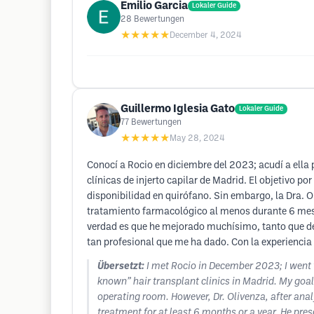
Emilio Garcia
Lokaler Guide
28
Bewertungen
★★★★★
December 4, 2024
Guillermo Iglesia Gato
Lokaler Guide
77
Bewertungen
★★★★★
May 28, 2024
Conocí a Rocio en diciembre del 2023; acudí a ella
clínicas de injerto capilar de Madrid. El objetivo 
disponibilidad en quirófano. Sin embargo, la Dra. O
tratamiento farmacológico al menos durante 6 mese
verdad es que he mejorado muchísimo, tanto que desc
tan profesional que me ha dado. Con la experiencia
Übersetzt:
I met Rocio in December 2023; I went t
known” hair transplant clinics in Madrid. My goal i
operating room. However, Dr. Olivenza, after ana
treatment for at least 6 months or a year. He pre