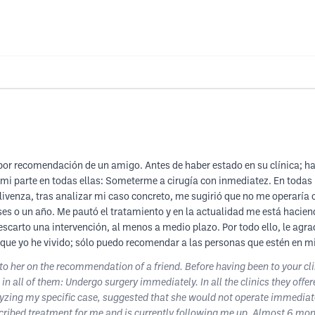
 por recomendación de un amigo. Antes de haber estado en su clínica; ha
por mi parte en todas ellas: Someterme a cirugía con inmediatez. En toda
livenza, tras analizar mi caso concreto, me sugirió que no me operaría 
s o un año. Me pautó el tratamiento y en la actualidad me está hacien
arto una intervención, al menos a medio plazo. Por todo ello, le agrad
 que yo he vivido; sólo puedo recomendar a las personas que estén en m
o her on the recommendation of a friend. Before having been to your clin
n all of them: Undergo surgery immediately. In all the clinics they offer
lyzing my specific case, suggested that she would not operate immediat
scribed treatment for me and is currently following me up. Almost 6 mont