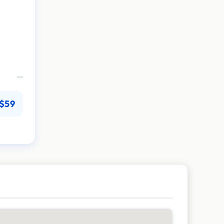
r
es
$59
tatt