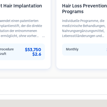
ct Hair Implantation
Hair Loss Prevention
Programs
wendet einen patentierten
Individuelle Programme, die
plantierstift, der die direkte
medizinische Behandlungen,
tation der entnommenen
Nahrungsergänzungsmittel,
l ermöglicht, ohne vorher
Lebensstiländerungen und
gerstätten zu schaffen. Diese
regelmäßige Überwachung fü
 bietet eine präzisere
Patienten in frühen Stadien d
$53,750
Procedure
Monthly
le über Tiefe, Richtung und
Haarausfalls kombinieren.
$2.6
Graft
der implantierten Haare und
Schwerpunkt auf Prävention s
tenziell dichtere Ergebnisse
Wiederherstellung.
e schnellere Heilung bieten.