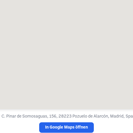

C. Pinar de Somosaguas, 156, 28223 Pozuelo de Alarcón, Madrid, Spa
In Google Maps öffnen