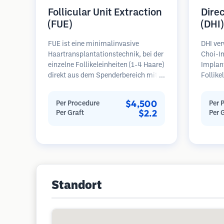
Follicular Unit Extraction
Dire
(FUE)
(DHI)
FUE ist eine minimalinvasive
DHI ver
Haartransplantationstechnik, bei der
Choi-Im
einzelne Follikeleinheiten (1-4 Haare)
Implan
direkt aus dem Spenderbereich mit
Follike
Mikrostanzern (0,7-1,0 mm)
Empfän
entnommen werden. Die Follikel
Technik
$4,500
Per Procedure
Per 
werden dann in die
Kontrol
$2.2
Per Graft
Per 
Empfängerbereiche in kahlen Zonen
Winkel 
implantiert. Diese Methode
kann po
hinterlässt winzige, kaum sichtbare
und ein
Narben und ermöglicht eine
schnellere Heilung im Vergleich zu
Streifenentnahmemethoden.
Standort