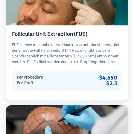
Follicular Unit Extraction (FUE)
FUE ist eine minimalinvasive Haartransplantationstechnik, bei
der einzelne Follikeleinheiten (1-4 Haare) direkt aus dem
Spenderbereich mit Mikrostanzern (0,7-1,0 mm) entnommen
werden. Die Follikel werden dann in die Empfängerbereiche in
kahlen Zonen implantiert. Diese Methode hinterlässt winzige,
kaum sichtbare Narben und ermöglicht eine schnellere Heilung
$4,650
Per Procedure
im Vergleich zu Streifenentnahmemethoden.
$2.3
Per Graft