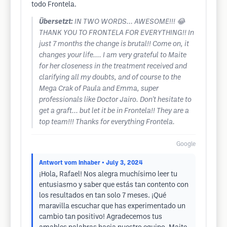
todo Frontela.
Übersetzt:
IN TWO WORDS... AWESOME!!! 😂
THANK YOU TO FRONTELA FOR EVERYTHING!! In
just 7 months the change is brutal!! Come on, it
changes your life.... I am very grateful to Maite
for her closeness in the treatment received and
clarifying all my doubts, and of course to the
Mega Crak of Paula and Emma, ​​super
professionals like Doctor Jairo. Don't hesitate to
get a graft... but let it be in Frontela!! They are a
top team!!! Thanks for everything Frontela.
Google
Antwort vom Inhaber
• July 3, 2024
¡Hola, Rafael! Nos alegra muchísimo leer tu
entusiasmo y saber que estás tan contento con
los resultados en tan solo 7 meses. ¡Qué
maravilla escuchar que has experimentado un
cambio tan positivo! Agradecemos tus