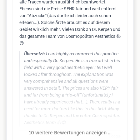
alle Fragen wurden ausführlich beantwortet.
Ebenso sind die Preise SEHR fair und weit entfernt
von "Abzocke" (das durfte ich leider auch schon
erleben...). Solche Ärzte braucht es auf diesem
Gebiet wirklich mehr. Vielen Dank an Dr. Kerpen und
das gesamte Team von Cosmopolitan Aesthetics 👍
😊
Übersetzt:
I can highly recommend this practice
and especially Dr. Kerpen. He is a true artist in his
field with a very good aesthetic eye! I felt well
looked after throughout. The explanation was
very comprehensive and all questions were
answered in detail. The prices are also VERY fair
and far from being a “rip-off” (unfortunately I
have already experienced that...). There really is a
need for more doctors like this in this field. Many
thanks to Dr. Kerpen and the entire Cosmopolitan
Aesthetics team 👍😊
10 weitere Bewertungen anzeigen ...
Google