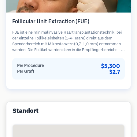
Follicular Unit Extraction (FUE)
FUE ist eine minimalinvasive Haartransplantationstechnik, bei
der einzelne Follikeleinheiten (1-4 Haare) direkt aus dem
Spenderbereich mit Mikrostanzern (0,7-1,0 mm) entnommen
werden. Die Follikel werden dann in die Empfängerbereiche in
kahlen Zonen implantiert. Diese Methode hinterlässt winzige,
kaum sichtbare Narben und ermöglicht eine schnellere Heilung
$5,300
Per Procedure
im Vergleich zu Streifenentnahmemethoden.
$2.7
Per Graft
Standort