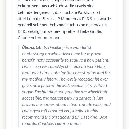
meinem Blutzucker sogar noch einen Saft
bekommen. Das Gebäude & die Praxis sind
behindertengerecht, das nächste Parkhaus ist
direkt um die Ecke ca. 2 Minuten zu Fuß & ich wurde
generell sehr nett behandelt. Ich kann die Praxis &
Dr.Daseking nur weiterempfehlen! Liebe Grüße,
Charleen Lemmermann.
Übersetzt:
Dr. Daseking is a wonderful
doctor/surgeon who advised me for my own
benefit, not necessarily to acquire a new patient.
I was seen very quickly; she took an incredible
amount of time both for the consultation and for
my medical history. The lovely receptionist even
gave me a juice at the end because of my blood
sugar. The building and practice are wheelchair
accessible, the nearest parking garage is just
around the corner, about a two-minute walk, and
I was generally treated very kindly. I highly
recommend the practice and Dr. Daseking! Best
regards, Charleen Lemmermann.