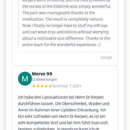
surgery went smoothly, and the care provided by
the nurses at the Elbklinik was simply wonderful.
The pain was manageable thanks to the
medication. The result is completely natural.
Now I finally no longer have to stuff my left cup
and can wear bras and bikinis without worrying
about a noticeable size difference. Thanks to the
entire team for the wonderful experience. :)
Google
Merve 99
11
Bewertungen
★★★★★
November 7, 2024
Ich habe drei Liposuktionen bei Herrn Dr Kerpen
durchführen lassen. Die Oberschenkel, Waden und
Arme im Rahmen einer Lipödem Erkrankung. Ich
bin sehr zufrieden von Herrn Dr Kerpen, es ist ein
sehr kompetenter Arzt und bei ihm fühlt man sich
bestens aufgehoben. In Hamburg kann ich dr