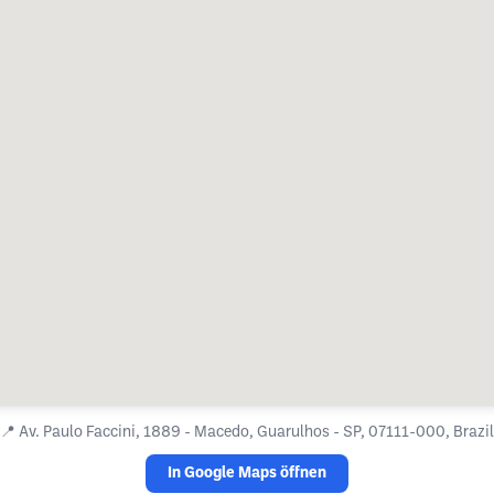
📍
Av. Paulo Faccini, 1889 - Macedo, Guarulhos - SP, 07111-000, Brazil
In Google Maps öffnen