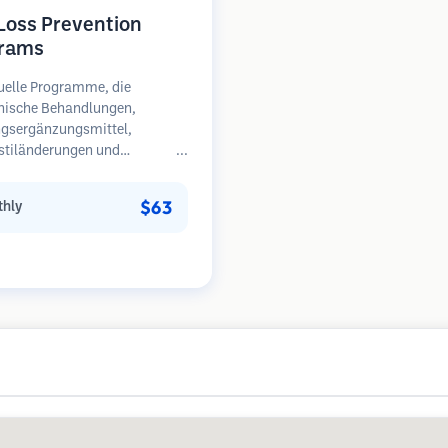
 Loss Prevention
rams
uelle Programme, die
nische Behandlungen,
gsergänzungsmittel,
stiländerungen und
äßige Überwachung für
en in frühen Stadien des
$63
hly
sfalls kombinieren.
unkt auf Prävention statt
herstellung.