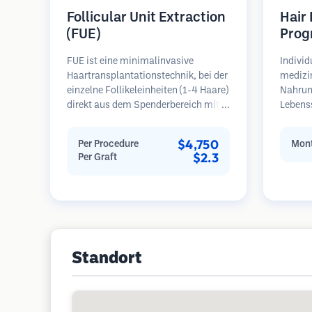
Follicular Unit Extraction
Hair
(FUE)
Prog
FUE ist eine minimalinvasive
Individ
Haartransplantationstechnik, bei der
medizi
einzelne Follikeleinheiten (1-4 Haare)
Nahrun
direkt aus dem Spenderbereich mit
Lebens
Mikrostanzern (0,7-1,0 mm)
regelm
entnommen werden. Die Follikel
Patient
$4,750
Per Procedure
Mont
werden dann in die
Haarau
$2.3
Per Graft
Empfängerbereiche in kahlen Zonen
Schwerp
implantiert. Diese Methode
Wieder
hinterlässt winzige, kaum sichtbare
Narben und ermöglicht eine
schnellere Heilung im Vergleich zu
Streifenentnahmemethoden.
Standort