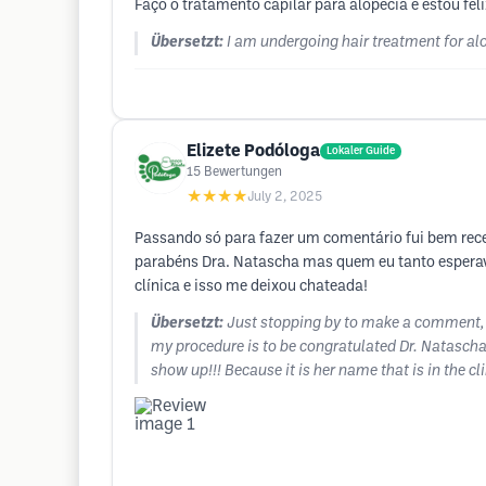
Faço o tratamento capilar para alopecia e estou fel
Übersetzt:
I am undergoing hair treatment for al
Elizete Podóloga
Lokaler Guide
15
Bewertungen
★★★★
July 2, 2025
Passando só para fazer um comentário fui bem rec
parabéns Dra. Natascha mas quem eu tanto esperava
clínica e isso me deixou chateada!
Übersetzt:
Just stopping by to make a comment, I
my procedure is to be congratulated Dr. Natascha, 
show up!!! Because it is her name that is in the c