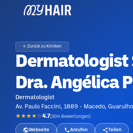
← Zurück zu Kliniken
Dermatologist 
Dra. Angélica 
Dermatologist
Av. Paulo Faccini, 1889 - Macedo, Guarulho
★★★★☆
4.7
(
304
Bewertungen
)
Webseite
Anrufen
Teilen