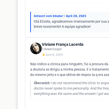
Antwort vom Inhaber
• April 28, 2025
Olá Elizete, agradecemos imensamente por sua a
breve novamente! A equipe agradece!
Viviane França Lacerda
5
Bewertungen
★
June 8, 2025
Não indico a clinica para ninguém, fui a procura d
a doutora se dirigiu a minha pessoa. E o tratamento
do mesmo jeito e o que obtive de respos ta q era a
Übersetzt:
I do not recommend the clinic to anyon
doctor never spoke to me personally. And the trea
everything was the same and the answer I got was t