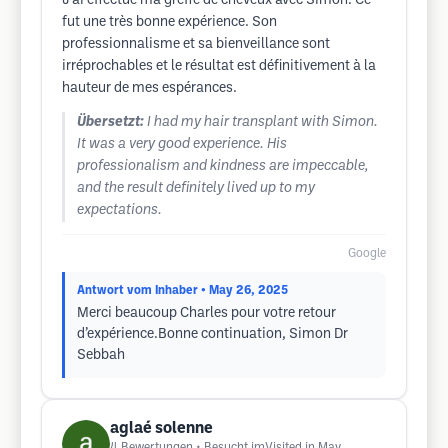
J’ai effectué ma greffe de cheveux avec Simon. Ce
fut une très bonne expérience. Son
professionnalisme et sa bienveillance sont
irréprochables et le résultat est définitivement à la
hauteur de mes espérances.
Übersetzt:
I had my hair transplant with Simon.
It was a very good experience. His
professionalism and kindness are impeccable,
and the result definitely lived up to my
expectations.
Google
Antwort vom Inhaber
• May 26, 2025
Merci beaucoup Charles pour votre retour
d’expérience.Bonne continuation, Simon Dr
Sebbah
aglaé solenne
4
Bewertungen
• Besucht imVisited in May