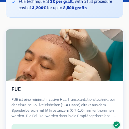
FUE technique at
3€ per graft
, with a full procedure
cost of
3,200€
for up to
2,500 grafts
.
FUE
FUE ist eine minimalinvasive Haartransplantationstechnik, bei
der einzelne Follikeleinheiten (1-4 Haare) direkt aus dem
Spenderbereich mit Mikrostanzern (0,7-1,0 mm) entnommen
werden. Die Follikel werden dann in die Empfängerbereiche in
kahlen Zonen implantiert. Diese Methode hinterlässt winzige,
kaum sichtbare Narben und ermöglicht eine schnellere Heilung