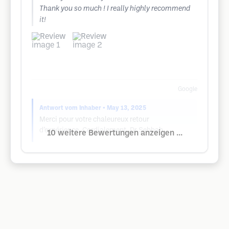
Thank you so much ! I really highly recommend
it!
Google
Antwort vom Inhaber
• May 13, 2025
Merci pour votre chaleureux retour
d’expérience. Cordialement, Dr Sebbah
10 weitere Bewertungen anzeigen ...