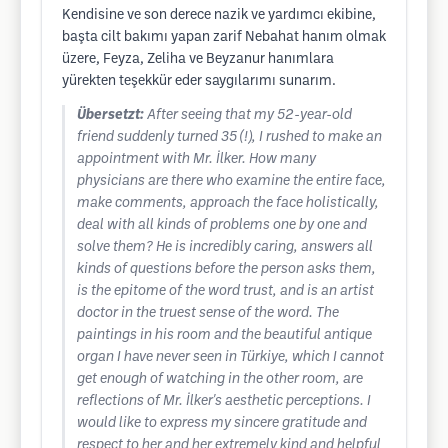
Kendisine ve son derece nazik ve yardımcı ekibine,
başta cilt bakımı yapan zarif Nebahat hanım olmak
üzere, Feyza, Zeliha ve Beyzanur hanımlara
yürekten teşekkür eder saygılarımı sunarım.
Übersetzt:
After seeing that my 52-year-old
friend suddenly turned 35 (!), I rushed to make an
appointment with Mr. İlker. How many
physicians are there who examine the entire face,
make comments, approach the face holistically,
deal with all kinds of problems one by one and
solve them? He is incredibly caring, answers all
kinds of questions before the person asks them,
is the epitome of the word trust, and is an artist
doctor in the truest sense of the word. The
paintings in his room and the beautiful antique
organ I have never seen in Türkiye, which I cannot
get enough of watching in the other room, are
reflections of Mr. İlker's aesthetic perceptions. I
would like to express my sincere gratitude and
respect to her and her extremely kind and helpful