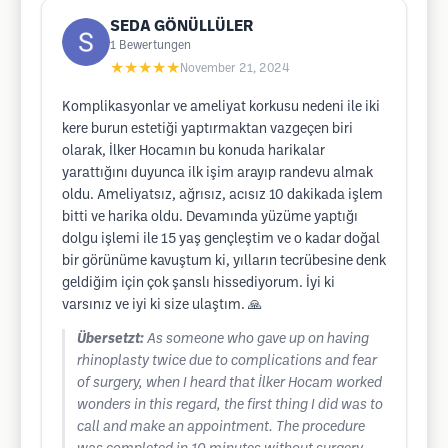
SEDA GÖNÜLLÜLER
1
Bewertungen
★★★★★
November 21, 2024
Komplikasyonlar ve ameliyat korkusu nedeni ile iki
kere burun estetiği yaptırmaktan vazgeçen biri
olarak, İlker Hocamın bu konuda harikalar
yarattığını duyunca ilk işim arayıp randevu almak
oldu. Ameliyatsız, ağrısız, acısız 10 dakikada işlem
bitti ve harika oldu. Devamında yüzüme yaptığı
dolgu işlemi ile 15 yaş gençleştim ve o kadar doğal
bir görünüme kavuştum ki, yılların tecrübesine denk
geldiğim için çok şanslı hissediyorum. İyi ki
varsınız ve iyi ki size ulaştım. 🙏
Übersetzt:
As someone who gave up on having
rhinoplasty twice due to complications and fear
of surgery, when I heard that İlker Hocam worked
wonders in this regard, the first thing I did was to
call and make an appointment. The procedure