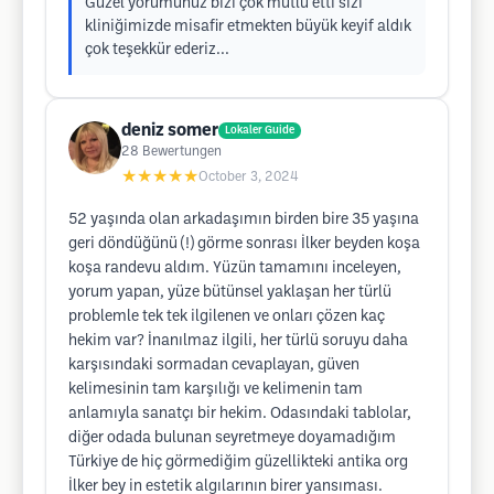
Güzel yorumunuz bizi çok mutlu etti sizi
kliniğimizde misafir etmekten büyük keyif aldık
çok teşekkür ederiz...
deniz somer
Lokaler Guide
28
Bewertungen
★★★★★
October 3, 2024
52 yaşında olan arkadaşımın birden bire 35 yaşına
geri döndüğünü (!) görme sonrası İlker beyden koşa
koşa randevu aldım. Yüzün tamamını inceleyen,
yorum yapan, yüze bütünsel yaklaşan her türlü
problemle tek tek ilgilenen ve onları çözen kaç
hekim var? İnanılmaz ilgili, her türlü soruyu daha
karşısındaki sormadan cevaplayan, güven
kelimesinin tam karşılığı ve kelimenin tam
anlamıyla sanatçı bir hekim. Odasındaki tablolar,
diğer odada bulunan seyretmeye doyamadığım
Türkiye de hiç görmediğim güzellikteki antika org
İlker bey in estetik algılarının birer yansıması.