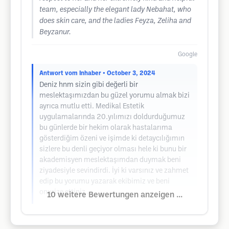
team, especially the elegant lady Nebahat, who
does skin care, and the ladies Feyza, Zeliha and
Beyzanur.
Google
Antwort vom Inhaber
• October 3, 2024
Deniz hnm sizin gibi değerli bir
meslektaşımızdan bu güzel yorumu almak bizi
ayrıca mutlu etti. Medikal Estetik
uygulamalarında 20.yılımızı doldurduğumuz
bu günlerde bir hekim olarak hastalarıma
gösterdiğim özeni ve işimde ki detaycılığımın
sizlere bu denli geçiyor olması hele ki bunu bir
akademisyen meslektaşımdan duymak beni
ziyadesiyle sevindirdi. İyi ki varsınız ve zahmet
edip bu yorumu yazarak ekibimiz ve beni
onurize ettiniz ...
10 weitere Bewertungen anzeigen ...