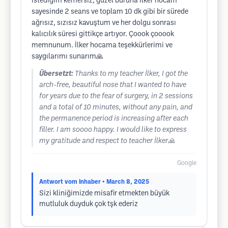
istediğim kemersiz, güzel buruna İlker hocam
sayesinde 2 seans ve toplam 10 dk gibi bir sürede
ağrısız, sızısız kavuştum ve her dolgu sonrası
kalıcılık süresi gittikçe artıyor. Çoook çooook
memnunum. İlker hocama teşekkürlerimi ve
saygılarımı sunarım🙏
Übersetzt:
Thanks to my teacher İlker, I got the
arch-free, beautiful nose that I wanted to have
for years due to the fear of surgery, in 2 sessions
and a total of 10 minutes, without any pain, and
the permanence period is increasing after each
filler. I am soooo happy. I would like to express
my gratitude and respect to teacher İlker🙏
Google
Antwort vom Inhaber
• March 8, 2025
Sizi kliniğimizde misafir etmekten büyük
mutluluk duyduk çok tşk ederiz