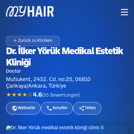
← Zurück zu Kliniken
Dr. İlker Yörük Medikal Estetik
Kliniği
Doctor
Mutlukent, 2432. Cd. no:25, 06810
Çankaya/Ankara, Türkiye
★★★★☆
4.6
(
55
Bewertungen
)
Webseite
Anrufen
Teilen