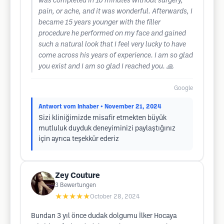
was completed in 10 minutes without surgery,
pain, or ache, and it was wonderful. Afterwards, I
became 15 years younger with the filler
procedure he performed on my face and gained
such a natural look that I feel very lucky to have
come across his years of experience. I am so glad
you exist and I am so glad I reached you. 🙏
Google
Antwort vom Inhaber
• November 21, 2024
Sizi kliniğimizde misafir etmekten büyük
mutluluk duyduk deneyiminizi paylaştığınız
için ayrıca teşekkür ederiz
Zey Couture
3
Bewertungen
★★★★★
October 28, 2024
Bundan 3 yıl önce dudak dolgumu İlker Hocaya