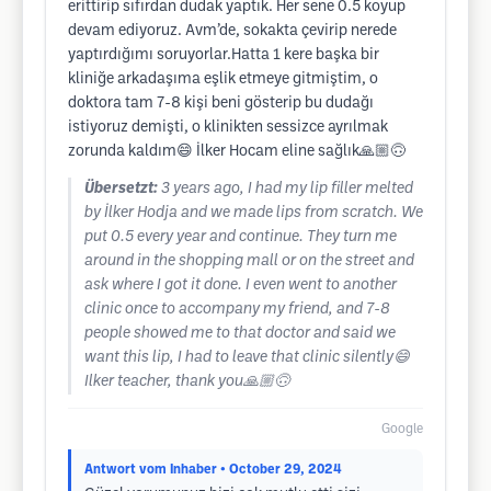
erittirip sıfırdan dudak yaptık. Her sene 0.5 koyup
devam ediyoruz. Avm’de, sokakta çevirip nerede
yaptırdığımı soruyorlar.Hatta 1 kere başka bir
kliniğe arkadaşıma eşlik etmeye gitmiştim, o
doktora tam 7-8 kişi beni gösterip bu dudağı
istiyoruz demişti, o klinikten sessizce ayrılmak
zorunda kaldım😄 İlker Hocam eline sağlık🙏🏼🙃
Übersetzt:
3 years ago, I had my lip filler melted
by İlker Hodja and we made lips from scratch. We
put 0.5 every year and continue. They turn me
around in the shopping mall or on the street and
ask where I got it done. I even went to another
clinic once to accompany my friend, and 7-8
people showed me to that doctor and said we
want this lip, I had to leave that clinic silently😄
Ilker teacher, thank you🙏🏼🙃
Google
Antwort vom Inhaber
• October 29, 2024