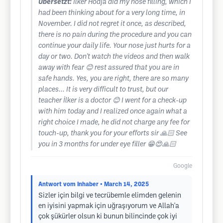
Übersetzt:
İlker Hodja did my nose filling, which I
had been thinking about for a very long time, in
November. I did not regret it once, as described,
there is no pain during the procedure and you can
continue your daily life. Your nose just hurts for a
day or two. Don't watch the videos and then walk
away with fear 😊 rest assured that you are in
safe hands. Yes, you are right, there are so many
places... It is very difficult to trust, but our
teacher İlker is a doctor 😊 I went for a check-up
with him today and I realized once again what a
right choice I made, he did not charge any fee for
touch-up, thank you for your efforts sir 🙏🏻 See
you in 3 months for under eye filler 😁😍🙏🏻
Google
Antwort vom Inhaber
• March 14, 2025
Sizler için bilgi ve tecrübemle elimden gelenin
en iyisini yapmak için uğraşıyorum ve Allah'a
çok şükürler olsun ki bunun bilincinde çok iyi