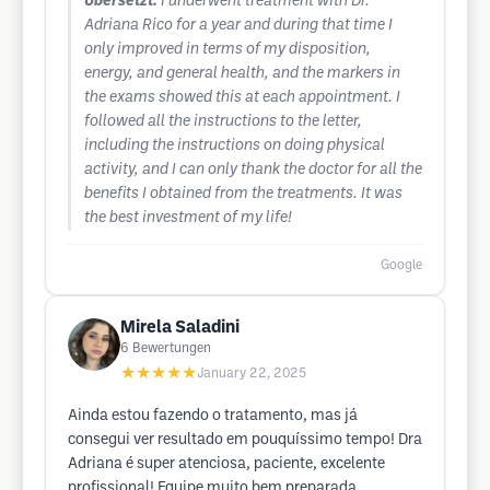
Übersetzt:
I underwent treatment with Dr.
Adriana Rico for a year and during that time I
only improved in terms of my disposition,
energy, and general health, and the markers in
the exams showed this at each appointment. I
followed all the instructions to the letter,
including the instructions on doing physical
activity, and I can only thank the doctor for all the
benefits I obtained from the treatments. It was
the best investment of my life!
Google
Mirela Saladini
6
Bewertungen
★★★★★
January 22, 2025
Ainda estou fazendo o tratamento, mas já
consegui ver resultado em pouquíssimo tempo! Dra
Adriana é super atenciosa, paciente, excelente
profissional! Equipe muito bem preparada,