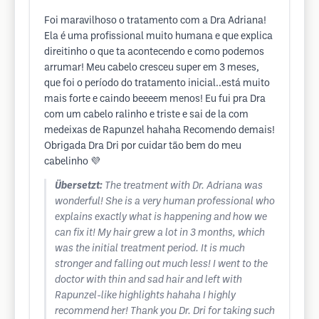
Foi maravilhoso o tratamento com a Dra Adriana!
Ela é uma profissional muito humana e que explica
direitinho o que ta acontecendo e como podemos
arrumar! Meu cabelo cresceu super em 3 meses,
que foi o período do tratamento inicial..está muito
mais forte e caindo beeeem menos! Eu fui pra Dra
com um cabelo ralinho e triste e sai de la com
medeixas de Rapunzel hahaha Recomendo demais!
Obrigada Dra Dri por cuidar tão bem do meu
cabelinho 💜
Übersetzt:
The treatment with Dr. Adriana was
wonderful! She is a very human professional who
explains exactly what is happening and how we
can fix it! My hair grew a lot in 3 months, which
was the initial treatment period. It is much
stronger and falling out much less! I went to the
doctor with thin and sad hair and left with
Rapunzel-like highlights hahaha I highly
recommend her! Thank you Dr. Dri for taking such