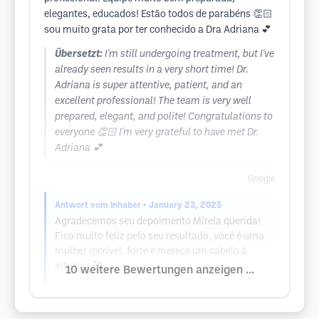
elegantes, educados! Estão todos de parabéns 👏🏻
sou muito grata por ter conhecido a Dra Adriana 💕
Übersetzt:
I'm still undergoing treatment, but I've
already seen results in a very short time! Dr.
Adriana is super attentive, patient, and an
excellent professional! The team is very well
prepared, elegant, and polite! Congratulations to
everyone 👏🏻 I'm very grateful to have met Dr.
Adriana 💕
Google
Antwort vom Inhaber
• January 23, 2025
Agradecemos seu depoimento Mirela querida!
Fico muito feliz pelo seu resultado, você é uma
mulher incrível, forte e merece um cabelo à
altura ✨🥰
10 weitere Bewertungen anzeigen ...