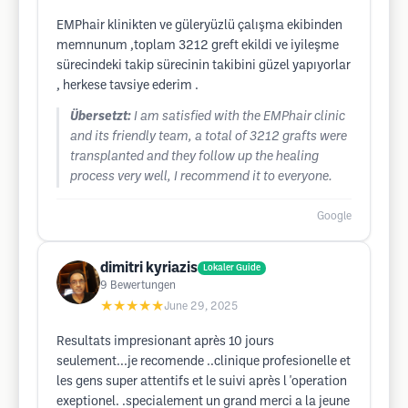
EMPhair klinikten ve güleryüzlü çalışma ekibinden
memnunum ,toplam 3212 greft ekildi ve iyileşme
sürecindeki takip sürecinin takibini güzel yapıyorlar
, herkese tavsiye ederim .
Übersetzt:
I am satisfied with the EMPhair clinic
and its friendly team, a total of 3212 grafts were
transplanted and they follow up the healing
process very well, I recommend it to everyone.
Google
dimitri kyriazis
Lokaler Guide
9
Bewertungen
★★★★★
June 29, 2025
Resultats impresionant après 10 jours
seulement...je recomende ..clinique profesionelle et
les gens super attentifs et le suivi après l 'operation
exeptionel. .specialement un grand merci a la jeune