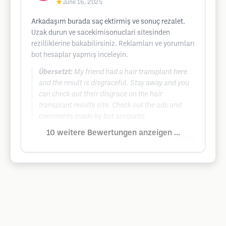
★
June 16, 2025
Arkadaşım burada saç ektirmiş ve sonuç rezalet.
Uzak durun ve sacekimisonuclari sitesinden
rezilliklerine bakabilirsiniz. Reklamları ve yorumları
bot hesaplar yapmış inceleyin.
Übersetzt:
My friend had a hair transplant here
and the result is disgraceful. Stay away and you
can check out their disgrace on the hair
transplant results site. Check out the ads and
comments made by bot accounts.
10 weitere Bewertungen anzeigen ...
Google