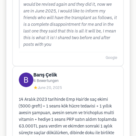
would be revised again and they did it, now we
are in June 2025, I would like to inform my
friends who will have the transplant as follows, it
is a complete disappointment for me and in the
last one they said that this is all it will be, I mean
this is what it is! I shared two before and after
posts with you
Google
Barış Çelik
4
Bewertungen
★
June 20, 2025
14 Aralık 2023 tarihinde Emp Hair'de saç ekimi
(5000 greft) + 1 seans kök hücre tedavisi + 1 yıllık
avesin şampuan, avesin serum ve trichoplus multi
vitamin + hediye 1 seans PRP satın aldım toplamda
63.000TL para verdim ve ekimden sonraki 1 aylık
süreçte saçlar dökülürken, dibinde doku ile birlikte