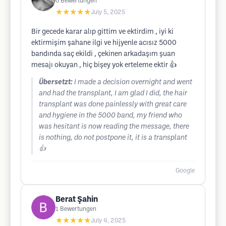
0
Bewertungen
★★★★★
July 5, 2025
Bir gecede karar alıp gittim ve ektirdim , iyi ki
ektirmişim şahane ilgi ve hijyenle acısız 5000
bandında saç ekildi , çekinen arkadaşım şuan
mesajı okuyan , hiç bişey yok erteleme ektir 👍
Übersetzt:
I made a decision overnight and went
and had the transplant, I am glad I did, the hair
transplant was done painlessly with great care
and hygiene in the 5000 band, my friend who
was hesitant is now reading the message, there
is nothing, do not postpone it, it is a transplant
👍
Google
Berat Şahin
1
Bewertungen
★★★★★
July 4, 2025