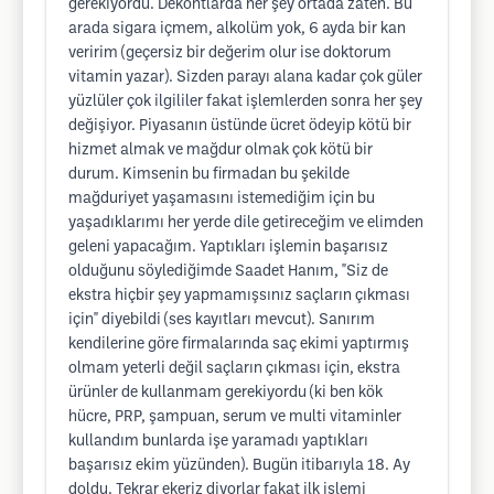
gerekiyordu. Dekontlarda her şey ortada zaten. Bu
arada sigara içmem, alkolüm yok, 6 ayda bir kan
veririm (geçersiz bir değerim olur ise doktorum
vitamin yazar). Sizden parayı alana kadar çok güler
yüzlüler çok ilgililer fakat işlemlerden sonra her şey
değişiyor. Piyasanın üstünde ücret ödeyip kötü bir
hizmet almak ve mağdur olmak çok kötü bir
durum. Kimsenin bu firmadan bu şekilde
mağduriyet yaşamasını istemediğim için bu
yaşadıklarımı her yerde dile getireceğim ve elimden
geleni yapacağım. Yaptıkları işlemin başarısız
olduğunu söylediğimde Saadet Hanım, "Siz de
ekstra hiçbir şey yapmamışsınız saçların çıkması
için" diyebildi (ses kayıtları mevcut). Sanırım
kendilerine göre firmalarında saç ekimi yaptırmış
olmam yeterli değil saçların çıkması için, ekstra
ürünler de kullanmam gerekiyordu (ki ben kök
hücre, PRP, şampuan, serum ve multi vitaminler
kullandım bunlarda işe yaramadı yaptıkları
başarısız ekim yüzünden). Bugün itibarıyla 18. Ay
doldu. Tekrar ekeriz diyorlar fakat ilk işlemi