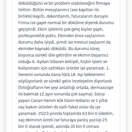
döküldüğünü ve bir problem olabileceğini firmaya
ilettim. Bütün mesajlarımız (ses kayıtları ile
birlikte) kayıtlı, dekontlarım, faturalarım duruyor.
Firma ise gayet normal bir dökülme diyerek durumu
geçiştirdi. Ekim işlemini çok genç kişiler yaptı,
profesyonellik yoktu. Ekimden önce saçlarımın
durumu daha iyiydi, şimdi ise mevcut saçlarım da
ekimden kaynaklı döküldü. Bu durumu süreç
boyunca sürekli dile getirdim ve ekimin başarısız
olduğu 6. Aydan itibaren belliydi, hiçbir işlem ve
kullanmam için sattıkları ürünler işe yaramadı. 1.
Senenin sonunda bana hâlâ 18. Ayı beklememi
söylüyorlardı ve sürekli gelin inceleyelim diyorlardı
(fotoğrafların her şeyi anlattığı ortada, dermascope
ile bakmak 12.ayın sonunda çok saçma). Satışı
yapan Canan Hanım kök hücre tedavisi ve 1 yıllık
saç bakım ürünleri de sattı fakat onlar da işe
yaramadı. 2023 yılında toplamda 63 bin tl ödedim,
saç ekiminin ücreti ise faturaya yanlış yazılıp 25
bin tl olarak işlendi, aslında 35 bin tl olması