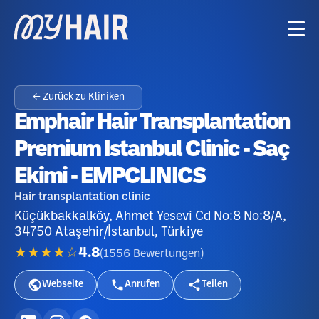
← Zurück zu Kliniken
Emphair Hair Transplantation
Premium Istanbul Clinic - Saç
Ekimi - EMPCLINICS
Hair transplantation clinic
Küçükbakkalköy, Ahmet Yesevi Cd No:8 No:8/A,
34750 Ataşehir/İstanbul, Türkiye
★★★★☆
4.8
(
1556
Bewertungen
)
Webseite
Anrufen
Teilen