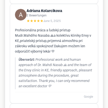
Adriana Kolarcikova
2
Bewertungen
★★★★★
June 5, 2025
Profesionálna práca a ľudský prístup
Mudr.Mahdiho Nasaba 🙏a kolektívu kliniky Envy v
KE,priatelský prístup,prijemná atmosféra pri
zákroku veľká spokojnosť Dakujem možem len
odporúčiť výborný lekár 💛
Übersetzt:
Professional work and human
approach of Dr. Mahdi Nasab 🙏 and the team of
the Envy clinic in KE, friendly approach, pleasant
atmosphere during the procedure, great
satisfaction. Thank you, I can only recommend
an excellent doctor 💛
Google