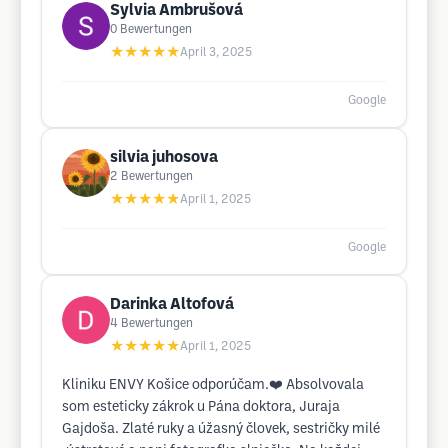
Sylvia Ambrušová
0
Bewertungen
★★★★★
April 3, 2025
Google
silvia juhosova
2
Bewertungen
★★★★★
April 1, 2025
Google
Darinka Altofová
4
Bewertungen
★★★★★
April 1, 2025
Kliniku ENVY Košice odporúčam.❤️ Absolvovala
som esteticky zákrok u Pána doktora, Juraja
Gajdoša. Zlaté ruky a úžasný človek, sestričky milé