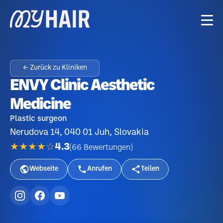
← Zurück zu Kliniken
ENVY Clinic Aesthetic
Medicine
Plastic surgeon
Nerudova 14, 040 01 Juh, Slovakia
★★★★☆
4.3
(
66
Bewertungen
)
Webseite
Anrufen
Teilen