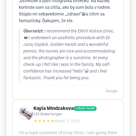
,ústretové a pani fotografka slniečko. Na každej
kontrole som sa cítila, ako by som bola v rodine.
Stúplo mi sebavedomie ,,zdravo”😀a cítim sa
fantasticky. Ďakujem, že ste.
Übersetzt:
I recommend the ENVY Košice clinic.
❤️ I underwent an aesthetic procedure with Dr.
Juraj Gajdoš. Golden hands and a wonderful
person, the nurses are nice and accommodating
and the photographer is a sunshine. At every
check-up I felt like I was in the family. My self-
confidence has increased "hello"😀 and I feel
fantastic. Thank you for being you.
Google
Kayla Mindzakova
Lokaler Guide
135
Bewertungen
★★★★★
March 17, 2025
I'm a loyal customer of Envy Clinic. I am going there