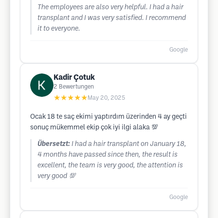
The employees are also very helpful. I had a hair
transplant and I was very satisfied. I recommend
it to everyone.
Google
Kadir Çotuk
2
Bewertungen
★★★★★
May 20, 2025
Ocak 18 te saç ekimi yaptırdım üzerinden 4 ay geçti
sonuç mükemmel ekip çok iyi ilgi alaka 💯
Übersetzt:
I had a hair transplant on January 18,
4 months have passed since then, the result is
excellent, the team is very good, the attention is
very good 💯
Google