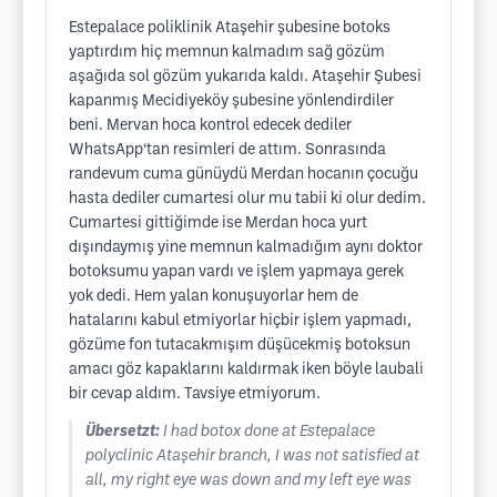
Estepalace poliklinik Ataşehir şubesine botoks
yaptırdım hiç memnun kalmadım sağ gözüm
aşağıda sol gözüm yukarıda kaldı. Ataşehir Şubesi
kapanmış Mecidiyeköy şubesine yönlendirdiler
beni. Mervan hoca kontrol edecek dediler
WhatsApp‘tan resimleri de attım. Sonrasında
randevum cuma günüydü Merdan hocanın çocuğu
hasta dediler cumartesi olur mu tabii ki olur dedim.
Cumartesi gittiğimde ise Merdan hoca yurt
dışındaymış yine memnun kalmadığım aynı doktor
botoksumu yapan vardı ve işlem yapmaya gerek
yok dedi. Hem yalan konuşuyorlar hem de
hatalarını kabul etmiyorlar hiçbir işlem yapmadı,
gözüme fon tutacakmışım düşücekmiş botoksun
amacı göz kapaklarını kaldırmak iken böyle laubali
bir cevap aldım. Tavsiye etmiyorum.
Übersetzt:
I had botox done at Estepalace
polyclinic Ataşehir branch, I was not satisfied at
all, my right eye was down and my left eye was