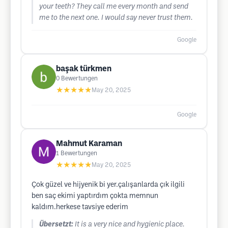
your teeth? They call me every month and send
me to the next one. I would say never trust them.
Google
başak türkmen
0
Bewertungen
★★★★★
May 20, 2025
Google
Mahmut Karaman
1
Bewertungen
★★★★★
May 20, 2025
Çok güzel ve hijyenik bi yer.çalışanlarda çık ilgili
ben saç ekimi yaptırdım çokta memnun
kaldım.herkese tavsiye ederim
Übersetzt:
It is a very nice and hygienic place.