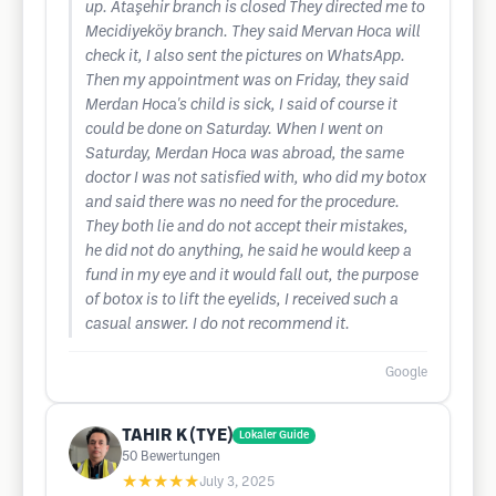
up. Ataşehir branch is closed They directed me to
Mecidiyeköy branch. They said Mervan Hoca will
check it, I also sent the pictures on WhatsApp.
Then my appointment was on Friday, they said
Merdan Hoca's child is sick, I said of course it
could be done on Saturday. When I went on
Saturday, Merdan Hoca was abroad, the same
doctor I was not satisfied with, who did my botox
and said there was no need for the procedure.
They both lie and do not accept their mistakes,
he did not do anything, he said he would keep a
fund in my eye and it would fall out, the purpose
of botox is to lift the eyelids, I received such a
casual answer. I do not recommend it.
Google
TAHIR K (TYE)
Lokaler Guide
50
Bewertungen
★★★★★
July 3, 2025