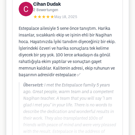
Cihan Dudak
2
Bewertungen
★★★★★
May 18, 2025
Estepalace ailesiyle 5 sene önce tanıştım. Harika
insanlar, sıcakkanlı ekip ve işinin ehli bir Nagihan
hoca. Hayatınızda İyiki tanıdım diyeceğiniz bir ekip.
İşlerindeki özveri ve harika sonuçlara tek kelime
diyecek bir şey yok. 100 lerce arkadaşın da gönül
rahatlığıyla ekim yaptılar ve sonuçtan gayet
memnun kaldılar. Kalitenin adresi, ekip ruhunun ve
başarının adresidir estepalace ✅
Übersetzt:
I met the Estepalace family 5 years
ago. Great people, warm team and a competent
Nagihan teacher. A team that you will say "I am
glad I met you" in your life. There is no words to
describe the dedication and wonderful results in
their work. They also transplanted 100s of
friends with peace of mind and were very pleased
with the result. Estepalace is the address of