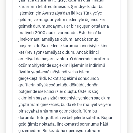
yalnızca uzlaşma ile gerçekleşmiş olan maddi
zararımın telafi edilmesidir. Şimdiye kadar bu
işlemler için Avustralya’dan iki kez Türkiye’ye
geldim, ve mağduriyetim nedeniyle üçüncü kez
gelmek durumundayım. Her bir uçuşun ortalama
maliyeti 2000 aud civarındadır. Estethica’da
jinekomasti ameliyatı oldum, ancak sonuç
başarısızdı. Bu nedenle kurumun önerisiyle ikinci
kez (revizyon) ameliyat oldum. Ancak ikinci
ameliyat da başarısız oldu. O dönemde tarafıma
özür mahiyetinde saç ekimi işleminin indirimli
fiyatla yapılacağı söylendi ve bu işlem
gerçekleştirildi. Fakat saç ekimi sonucunda
greftlerin büyük çoğunluğu döküldü, donör
bölgemde ise kalıcı izler oluştu. Üstelik saç
ekiminin başarısızlığı nedeniyle yeniden saç ekimi
yaptırmam gerekecek, bu da ek bir maliyet ve yeni
bir seyahat anlamına gelmektedir. Tüm bu
durumlar fotoğraflarla ve belgelerle sabittir. Bugün
geldiğimiz noktada, jinekomasti sorunumu hâlâ
çözemedim. Bir kez daha operasyon olmam