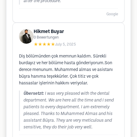
after the procedure.
Google
Hikmet Buyar
0
Bewertungen
★★★★★
July 5, 2025
Diş bölümünden çok memnun kaldım. Sürekli
burdayız ve her bölüme hasta gönderiyorum.Son
derece menunum. Muhammed almas ve asistanı
büşra hanıma teşekkürler. Çok titiz ve çok
hassaslar işlerinin hakkını veriyolar.
Übersetzt:
I was very pleased with the dental
department. We are here all the time and I send
patients to every department. I am extremely
pleased. Thanks to Muhammed Almas and his
assistant Büşra. They are very meticulous and
sensitive, they do their job very well.