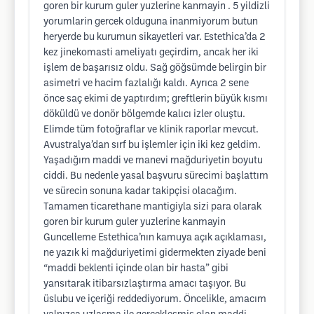
goren bir kurum guler yuzlerine kanmayin . 5 yildizli
yorumlarin gercek olduguna inanmiyorum butun
heryerde bu kurumun sikayetleri var. Estethica’da 2
kez jinekomasti ameliyatı geçirdim, ancak her iki
işlem de başarısız oldu. Sağ göğsümde belirgin bir
asimetri ve hacim fazlalığı kaldı. Ayrıca 2 sene
önce saç ekimi de yaptırdım; greftlerin büyük kısmı
döküldü ve donör bölgemde kalıcı izler oluştu.
Elimde tüm fotoğraflar ve klinik raporlar mevcut.
Avustralya’dan sırf bu işlemler için iki kez geldim.
Yaşadığım maddi ve manevi mağduriyetin boyutu
ciddi. Bu nedenle yasal başvuru sürecimi başlattım
ve sürecin sonuna kadar takipçisi olacağım.
Tamamen ticarethane mantigiyla sizi para olarak
goren bir kurum guler yuzlerine kanmayin
Guncelleme Estethica’nın kamuya açık açıklaması,
ne yazık ki mağduriyetimi gidermekten ziyade beni
“maddi beklenti içinde olan bir hasta” gibi
yansıtarak itibarsızlaştırma amacı taşıyor. Bu
üslubu ve içeriği reddediyorum. Öncelikle, amacım