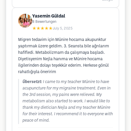
Yasemin Güldal
8
Bewertungen
★★★★★
July 5, 2025
Migren tedavim için Münire hocama akupunktur
yaptırmak üzere geldim. 3. Seansta bile ağrılarım
hafifledi. Metabolizmam da çalışmaya başladı.
Diyetisyenim Nejla hanıma ve Münire hocama
ilgilerinden dolayı teşekkür ederim. Herkese gönül
rahatlığıyla öneririm
Übersetzt:
I came to my teacher Münire to have
acupuncture for my migraine treatment. Even in
the 3rd session, my pains were relieved. My
metabolism also started to work. I would like to
thank my dietician Nejla and my teacher Münire
for their interest. I recommend it to everyone with
peace of mind.