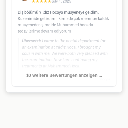
★★★★★
July 4, 2025
Diş bölümü Yıldız Hocaya muayeneye geldim.
Kuzenimide getirdim. İkimizde çok memnun kaldık
muayeneden şimdide Muhammed hocada
tedavilerime devam ediyorum
Übersetzt:
I came to the dental department for
an examination at Yıldız Hoca. I brought my
cousin with me. We were both very pleased with
the examination. Now I am continuing my
treatments at Muhammed Hoca.
10 weitere Bewertungen anzeigen ...
Google