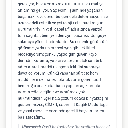
gerekiyor, bu da ortalama 100.000 TL ek maliyet
anlamına geliyor. Saç ekimi işleminde yaşanan
başarısızlık ve donör bölgemdeki deformasyon ise
uzun vadeli estetik ve psikolojik etki bırakmıştır.
Kurumun “iyi niyetli çabalar” adı altında yaptığı
tüm çağrılar, beni yeniden aynı başarısız döngüye
sokmaya yönelik adımlardır. Bu nedenle görüntülü
görüşme ya da tekrar revizyon gibi teklifleri
reddediyorum; çünkü yaşadığım güven kaybı
derindir. Kurumu, yapıcı ve sorumluluk sahibi bir
adım atarak maddi uzlaşma teklifini sunmaya
davet ediyorum. Çünkü yaşanan süreçte hem
maddi hem de manevi olarak zarar gören taraf
benim. Şu ana kadar bana yapılan açıklamalar
tatmin edici değildir ve tarafımca yok
hükmündedir. Eğer hâlâ çözüm odaklı bir yaklaşım
gösterilmezse; CİMER, sabim, İl Sağlık Müdürlüğü
ve yasal merciler nezdinde gerekli başvurularımı
başlatacağım..
Übersetzt:
Don't be fooled by the smiling faces of