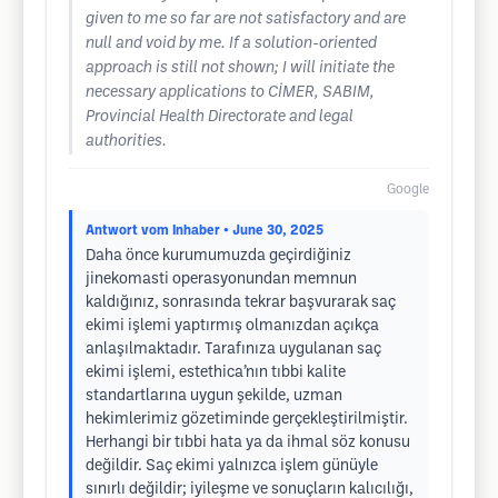
given to me so far are not satisfactory and are
null and void by me. If a solution-oriented
approach is still not shown; I will initiate the
necessary applications to CİMER, SABIM,
Provincial Health Directorate and legal
authorities.
Google
Antwort vom Inhaber
• June 30, 2025
Daha önce kurumumuzda geçirdiğiniz
jinekomasti operasyonundan memnun
kaldığınız, sonrasında tekrar başvurarak saç
ekimi işlemi yaptırmış olmanızdan açıkça
anlaşılmaktadır. Tarafınıza uygulanan saç
ekimi işlemi, estethica’nın tıbbi kalite
standartlarına uygun şekilde, uzman
hekimlerimiz gözetiminde gerçekleştirilmiştir.
Herhangi bir tıbbi hata ya da ihmal söz konusu
değildir. Saç ekimi yalnızca işlem günüyle
sınırlı değildir; iyileşme ve sonuçların kalıcılığı,