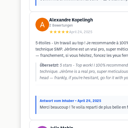
Alexandre Kopelingh
2
Bewertungen
★★★★★
April 24, 2025
5 étoiles - Un travail au top ! Je recommande à 100% 
technique SMP. Jérôme est un vrai pro, super méticu
— franchement, si vous hésitez, foncez les yeux ferm
Übersetzt:
5 stars - Top work! I 100% recommend H
technique. Jérôme is a real pro, super meticulous
head — frankly, if you're hesitant, go for it with y
Antwort vom Inhaber
• April 24, 2025
Merci beaucoup ! Te voila reparti de plus belle en f