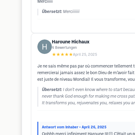
Merciiiii
Übersetzt:
Merciiiiii
Haroune Hichaux
4
Bewertungen
★★★★★
April 25, 2025
Je ne sais même pas par où commencer tellement tout
remercierai jamais assez le bon Dieu de m’avoir fait
est juste de niveau Mondial! Il vous transforme, vo
Übersetzt:
I don't even know where to start becaus
never thank God enough for making me cross paths 
It transforms you, rejuvenates you, relaxes you an
Antwort vom Inhaber
• April 26, 2025
Oohhh merci infiniment Haroune 🫶🏻 C’était un pla