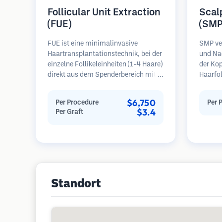
Follicular Unit Extraction
Scal
(FUE)
(SMP
FUE ist eine minimalinvasive
SMP ve
Haartransplantationstechnik, bei der
und Na
einzelne Follikeleinheiten (1-4 Haare)
der Kop
direkt aus dem Spenderbereich mit
Haarfo
Mikrostanzern (0,7-1,0 mm)
erzeugt
entnommen werden. Die Follikel
Haarsch
$6,750
Per Procedure
Per 
werden dann in die
rasiert
$3.4
Per Graft
Empfängerbereiche in kahlen Zonen
erforde
implantiert. Diese Methode
Ergebni
hinterlässt winzige, kaum sichtbare
bevor 
Narben und ermöglicht eine
sind.
schnellere Heilung im Vergleich zu
Streifenentnahmemethoden.
Standort