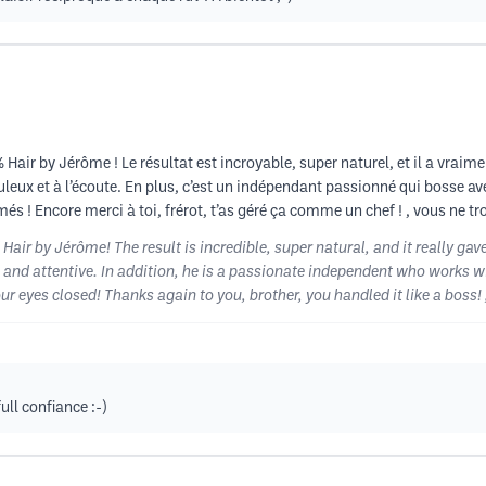
Hair by Jérôme ! Le résultat est incroyable, super naturel, et il a vraime
leux et à l’écoute. En plus, c’est un indépendant passionné qui bosse av
és ! Encore merci à toi, frérot, t’as géré ça comme un chef ! , vous ne t
air by Jérôme! The result is incredible, super natural, and it really gav
 and attentive. In addition, he is a passionate independent who works w
our eyes closed! Thanks again to you, brother, you handled it like a boss! 
ull confiance :-)