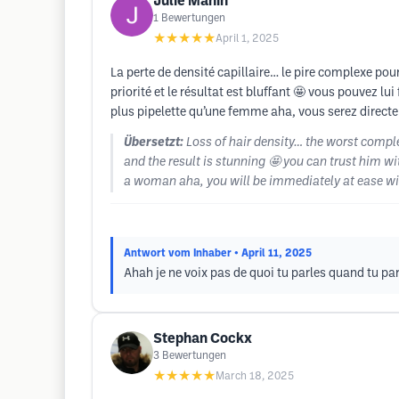
Julie Mahin
1
Bewertungen
★★★★★
April 1, 2025
La perte de densité capillaire… le pire complexe pour 
priorité et le résultat est bluffant 🤩 vous pouvez l
plus pipelette qu’une femme aha, vous serez directe
Übersetzt:
Loss of hair density… the worst compl
and the result is stunning 🤩 you can trust him w
a woman aha, you will be immediately at ease wi
Antwort vom Inhaber
• April 11, 2025
Ahah je ne voix pas de quoi tu parles quand tu pa
Stephan Cockx
3
Bewertungen
★★★★★
March 18, 2025