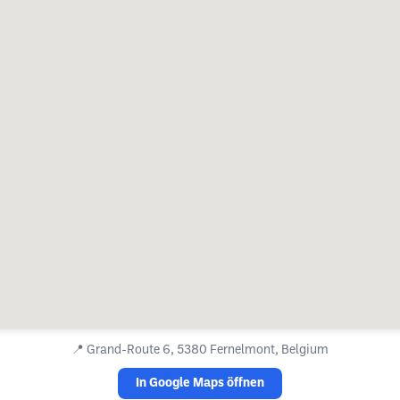
📍
Grand-Route 6, 5380 Fernelmont, Belgium
In Google Maps öffnen