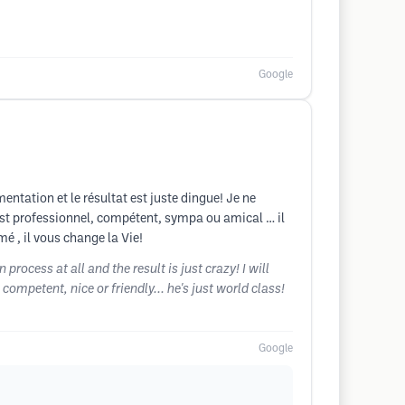
Google
ntation et le résultat est juste dingue! Je ne
 est professionnel, compétent, sympa ou amical … il
é , il vous change la Vie!
rocess at all and the result is just crazy! I will
mpetent, nice or friendly... he's just world class!
Google