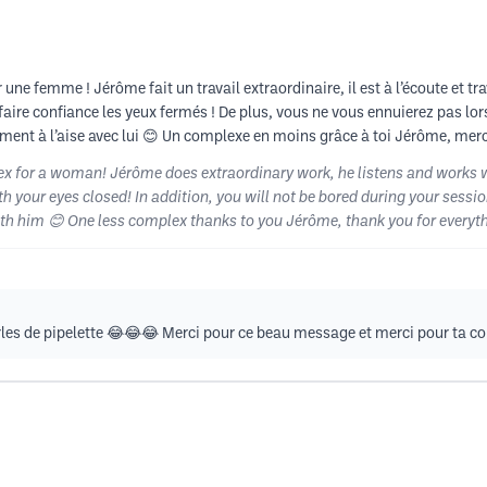
une femme ! Jérôme fait un travail extraordinaire, il est à l’écoute et tra
ui faire confiance les yeux fermés ! De plus, vous ne vous ennuierez pas 
ment à l’aise avec lui 😊 Un complexe en moins grâce à toi Jérôme, merc
ex for a woman! Jérôme does extraordinary work, he listens and works wi
ith your eyes closed! In addition, you will not be bored during your sess
th him 😊 One less complex thanks to you Jérôme, thank you for everyt
rles de pipelette 😂😂😂 Merci pour ce beau message et merci pour ta con