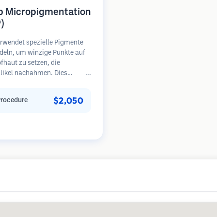
p Micropigmentation
)
rwendet spezielle Pigmente
deln, um winzige Punkte auf
fhaut zu setzen, die
llikel nachahmen. Dies
 die Illusion eines volleren
opfes oder eines kurz
$2,050
Procedure
en Kopfes. Das Verfahren
rt 2-4 Sitzungen und die
sse können 3-5 Jahre halten,
Nachbesserungen erforderlich