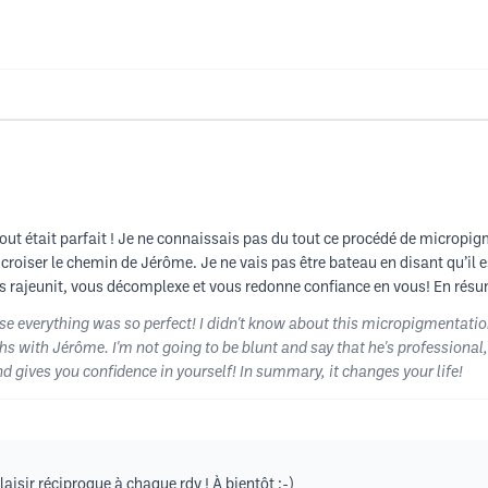
 était parfait ! Je ne connaissais pas du tout ce procédé de micropigme
 croiser le chemin de Jérôme. Je ne vais pas être bateau en disant qu’il
us rajeunit, vous décomplexe et vous redonne confiance en vous! En résum
e everything was so perfect! I didn't know about this micropigmentation p
with Jérôme. I'm not going to be blunt and say that he's professional, co
d gives you confidence in yourself! In summary, it changes your life!
isir réciproque à chaque rdv ! À bientôt ;-)