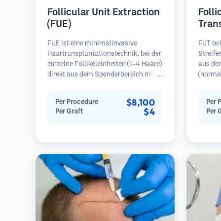
Follicular Unit Extraction
Folli
(FUE)
Tran
FUE ist eine minimalinvasive
FUT bei
Haartransplantationstechnik, bei der
Streif
einzelne Follikeleinheiten (1-4 Haare)
aus de
direkt aus dem Spenderbereich mit
(normal
Mikrostanzern (0,7-1,0 mm)
dann un
entnommen werden. Die Follikel
folliku
$8,100
Per Procedure
Per 
werden dann in die
Diese E
$4
Per Graft
Per 
Empfängerbereiche in kahlen Zonen
Empfäng
implantiert. Diese Methode
Diese M
hinterlässt winzige, kaum sichtbare
mehr Tr
Narben und ermöglicht eine
hinterl
schnellere Heilung im Vergleich zu
Streifenentnahmemethoden.