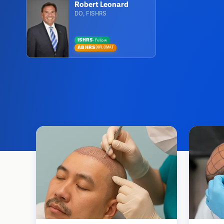
Robert Leonard
DO, FISHRS
ISHRS
·
Fellow
ABHRS
DIPLOMAT