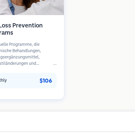
 Loss Prevention
rams
uelle Programme, die
nische Behandlungen,
gsergänzungsmittel,
stiländerungen und
äßige Überwachung für
en in frühen Stadien des
$106
hly
sfalls kombinieren.
unkt auf Prävention statt
herstellung.