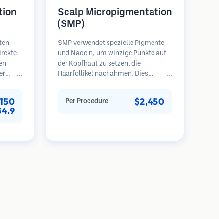
tion
Scalp Micropigmentation
(SMP)
ten
SMP verwendet spezielle Pigmente
irekte
und Nadeln, um winzige Punkte auf
en
der Kopfhaut zu setzen, die
er
Haarfollikel nachahmen. Dies
. Diese
erzeugt die Illusion eines volleren
Haarschopfes oder eines kurz
,150
$2,450
Per Procedure
g und
rasierten Kopfes. Das Verfahren
$4.9
re und
erfordert 2-4 Sitzungen und die
bnisse
Ergebnisse können 3-5 Jahre halten,
eten.
bevor Nachbesserungen erforderlich
sind.