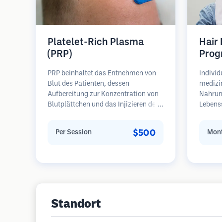
Platelet-Rich Plasma
Hair
(PRP)
Prog
PRP beinhaltet das Entnehmen von
Individ
Blut des Patienten, dessen
medizi
Aufbereitung zur Konzentration von
Nahrun
Blutplättchen und das Injizieren des
Lebens
plättchenreichen Plasmas in
regelm
Bereiche mit Haarausfall.
Patient
$500
Per Session
Mont
Wachstumsfaktoren in den
Haarau
Blutplättchen können ruhende
Schwerp
Follikel stimulieren, die Haardicke
Wieder
verbessern und den Fortschritt des
Haarausfalls verlangsamen. In der
Regel sind mehrere Sitzungen
erforderlich.
Standort