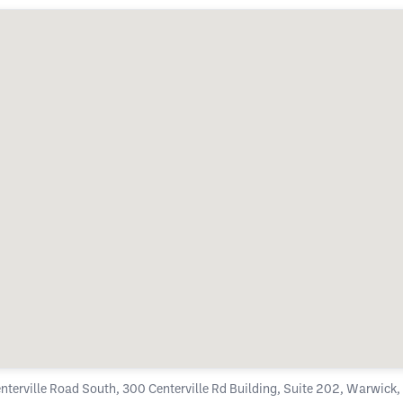
nterville Road South, 300 Centerville Rd Building, Suite 202, Warwick