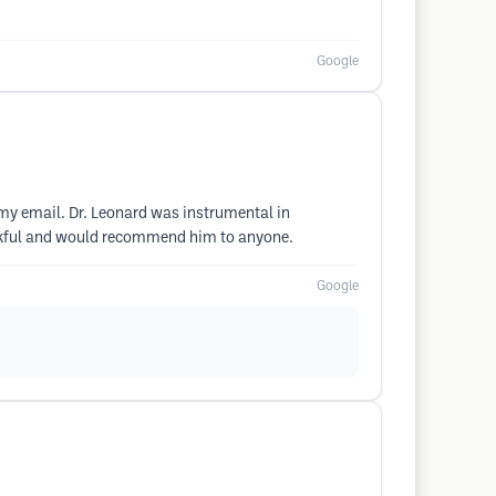
Google
r my email. Dr. Leonard was instrumental in
hankful and would recommend him to anyone.
Google