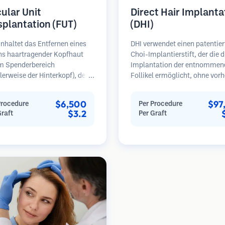
cular Unit
Direct Hair Implanta
splantation (FUT)
(DHI)
nhaltet das Entfernen eines
DHI verwendet einen patentier
ens haartragender Kopfhaut
Choi-Implantierstift, der die d
m Spenderbereich
Implantation der entnommen
erweise der Hinterkopf), der
Follikel ermöglicht, ohne vorh
ter Mikroskopen in einzelne
Empfängerstätten zu schaffen
läre Einheiten zerlegt wird.
Technik bietet eine präzisere
$6,500
$97
Procedure
Per Procedure
inheiten werden in den
Kontrolle über Tiefe, Richtun
$3.2
Graft
Per Graft
erbereich transplantiert.
Winkel der implantierten Haa
ethode liefert in der Regel
kann potenziell dichtere Erge
ansplantate in einer Sitzung,
und eine schnellere Heilung bi
ässt jedoch eine lineare Narbe.