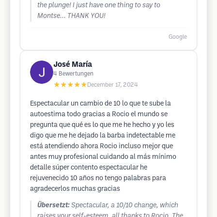
the plunge! I just have one thing to say to
Montse... THANK YOU!
Google
José María
4
Bewertungen
★★★★★
December 17, 2024
Espectacular un cambio de 10 lo que te sube la
autoestima todo gracias a Rocio el mundo se
pregunta que qué es lo que me he hecho y yo les
digo que me he dejado la barba indetectable me
está atendiendo ahora Rocio incluso mejor que
antes muy profesional cuidando al más mínimo
detalle súper contento espectacular he
rejuvenecido 10 años no tengo palabras para
agradecerlos muchas gracias
Übersetzt:
Spectacular, a 10/10 change, which
raises your self-esteem, all thanks to Rocio. The