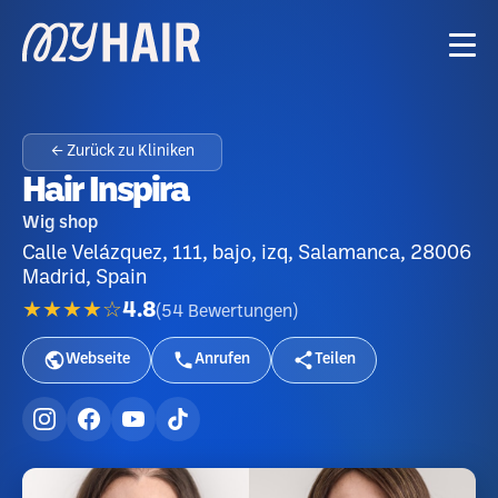
← Zurück zu Kliniken
Hair Inspira
Wig shop
Calle Velázquez, 111, bajo, izq, Salamanca, 28006
Madrid, Spain
★★★★☆
4.8
(
54
Bewertungen
)
Webseite
Anrufen
Teilen