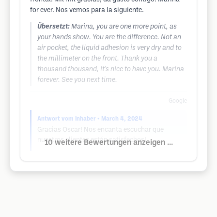
for ever. Nos vemos para la siguiente.
Übersetzt:
Marina, you are one more point, as
your hands show. You are the difference. Not an
air pocket, the liquid adhesion is very dry and to
the millimeter on the front. Thank you a
thousand thousand, it's nice to have you. Marina
forever. See you next time.
Google
Antwort vom Inhaber
• March 4, 2024
Gracias Oscar! Nos encanta escuchar que
nuestros clientes están satisfechos!
10 weitere Bewertungen anzeigen ...