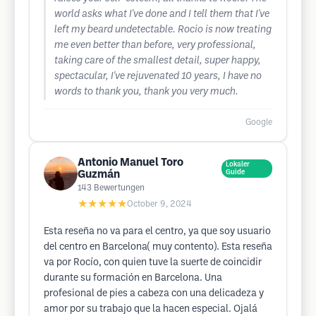
world asks what I've done and I tell them that I've
left my beard undetectable. Rocio is now treating
me even better than before, very professional,
taking care of the smallest detail, super happy,
spectacular, I've rejuvenated 10 years, I have no
words to thank you, thank you very much.
Google
Antonio Manuel Toro
Lokaler
Guzmán
Guide
143
Bewertungen
★★★★★
October 9, 2024
Esta reseña no va para el centro, ya que soy usuario
del centro en Barcelona( muy contento). Esta reseña
va por Rocío, con quien tuve la suerte de coincidir
durante su formación en Barcelona. Una
profesional de pies a cabeza con una delicadeza y
amor por su trabajo que la hacen especial. Ojalá