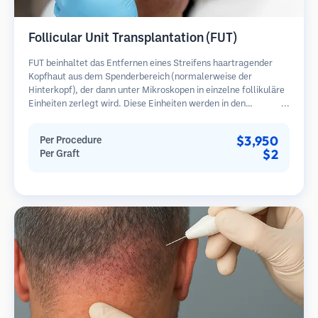
Follicular Unit Transplantation (FUT)
FUT beinhaltet das Entfernen eines Streifens haartragender
Kopfhaut aus dem Spenderbereich (normalerweise der
Hinterkopf), der dann unter Mikroskopen in einzelne follikuläre
Einheiten zerlegt wird. Diese Einheiten werden in den
Empfängerbereich transplantiert. Diese Methode liefert in der
Regel mehr Transplantate in einer Sitzung, hinterlässt jedoch
$3,950
Per Procedure
eine lineare Narbe.
$2
Per Graft