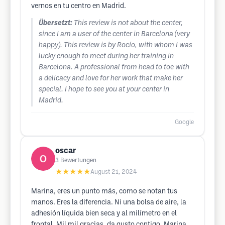
vernos en tu centro en Madrid.
Übersetzt:
This review is not about the center,
since I am a user of the center in Barcelona (very
happy). This review is by Rocío, with whom I was
lucky enough to meet during her training in
Barcelona. A professional from head to toe with
a delicacy and love for her work that make her
special. I hope to see you at your center in
Madrid.
Google
oscar
3
Bewertungen
★★★★★
August 21, 2024
Marina, eres un punto más, como se notan tus
manos. Eres la diferencia. Ni una bolsa de aire, la
adhesión líquida bien seca y al milímetro en el
frontal. Mil mil gracias, da gusto contigo. Marina