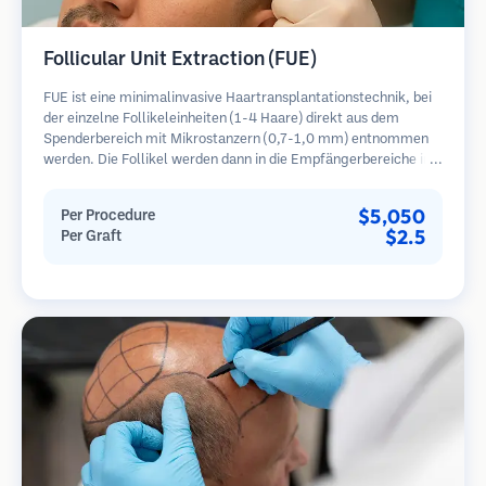
Follicular Unit Extraction (FUE)
FUE ist eine minimalinvasive Haartransplantationstechnik, bei
der einzelne Follikeleinheiten (1-4 Haare) direkt aus dem
Spenderbereich mit Mikrostanzern (0,7-1,0 mm) entnommen
werden. Die Follikel werden dann in die Empfängerbereiche in
kahlen Zonen implantiert. Diese Methode hinterlässt winzige,
kaum sichtbare Narben und ermöglicht eine schnellere Heilung
$5,050
Per Procedure
im Vergleich zu Streifenentnahmemethoden.
$2.5
Per Graft