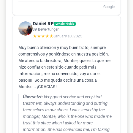
Google
Daniel RP
Lokaler Guide
39
Bewertungen
★★★★★
January 10, 2025
Muy buena atención y muy buen trato, siempre
comprensivos y poniéndose en nuestra posición.
Me atendió la directora, Montse, que es la que me
hizo confiar en este sitio cuando pedí más
información, me ha convencido, voy a dar el
paso!!!!! Solo me queda decirle una cosa a
Montse... ¡GRACIAS!
Übersetzt:
Very good service and very kind
treatment, always understanding and putting
themselves in our shoes. I was served by the
manager, Montse, who is the one who made me
trust this place when I asked for more
information. She has convinced me, I'm taking