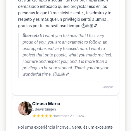
eres un ejemplo a seguir , un hombre imparable y
demasiado enfocado quiero proyectar eso en las
personas lo que tú me hiciste sentir , te admiro y te
respeto y es más que un privilegio ser tú alumna ,
gracias por tu maravilloso tiempo ⏱️🙏🏽💕
Übersetzt:
I want you to know that I feel very
proud of you, you are an example to follow, an
unstoppable and very focused man. I want to
project that onto people, what you made me feel.
I admire and respect you, and it is more than a
privilege to be your student. Thank you for your
wonderful time. ⏱️🙏🏽💕
Google
Cleusa Maria
1
Bewertungen
★★★★★
November 27, 2024
Foi uma experiência incrível, Nereu és um excelente