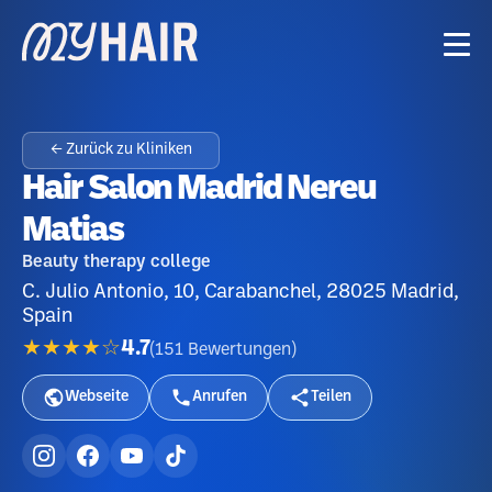
← Zurück zu Kliniken
Hair Salon Madrid Nereu
Matias
Beauty therapy college
C. Julio Antonio, 10, Carabanchel, 28025 Madrid,
Spain
★★★★☆
4.7
(
151
Bewertungen
)
Webseite
Anrufen
Teilen