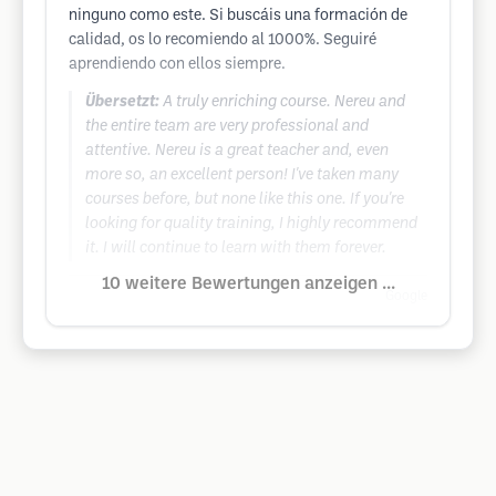
ninguno como este. Si buscáis una formación de
calidad, os lo recomiendo al 1000%. Seguiré
aprendiendo con ellos siempre.
Übersetzt:
A truly enriching course. Nereu and
the entire team are very professional and
attentive. Nereu is a great teacher and, even
more so, an excellent person! I've taken many
courses before, but none like this one. If you're
looking for quality training, I highly recommend
it. I will continue to learn with them forever.
10 weitere Bewertungen anzeigen ...
Google