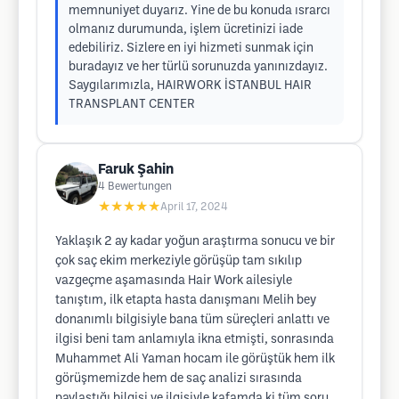
memnuniyet duyarız. Yine de bu konuda ısrarcı
olmanız durumunda, işlem ücretinizi iade
edebiliriz. Sizlere en iyi hizmeti sunmak için
buradayız ve her türlü sorunuzda yanınızdayız.
Saygılarımızla, HAIRWORK İSTANBUL HAIR
TRANSPLANT CENTER
Faruk Şahin
4
Bewertungen
★★★★★
April 17, 2024
Yaklaşık 2 ay kadar yoğun araştırma sonucu ve bir
çok saç ekim merkeziyle görüşüp tam sıkılıp
vazgeçme aşamasında Hair Work ailesiyle
tanıştım, ilk etapta hasta danışmanı Melih bey
donanımlı bilgisiyle bana tüm süreçleri anlattı ve
ilgisi beni tam anlamıyla ikna etmişti, sonrasında
Muhammet Ali Yaman hocam ile görüştük hem ilk
görüşmemizde hem de saç analizi sırasında
paylaştığı bilgisi ve ilgisiyle kafamda ki tüm soru