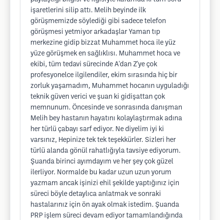
işaretlerini silip attı. Melih beyinde ilk
görüşmemizde söylediği gibi sadece telefon
görüşmesi yetmiyor arkadaşlar Yaman tıp
merkezine gidip bizzat Muhammet hoca ile yüz
yüze görüşmek en sağlıklısı. Muhammet hoca ve
ekibi, tüm tedavi sürecinde A'dan Z'ye çok
profesyonelce ilgilendiler, ekim sırasında hiç bir
zorluk yaşamadım, Muhammet hocanın uyguladığı
teknik güven verici ve şuan ki gidişattan çok
memnunum. Öncesinde ve sonrasında danışman
Melih bey hastanın hayatını kolaylaştırmak adına
her türlü çabayı sarf ediyor. Ne diyelim iyi ki
varsınız, Hepinize tek tek teşekkürler. Sizleri her
türlü alanda gönül rahatlığıyla tavsiye ediyorum.
Şuanda birinci ayımdayım ve her şey çok güzel
ilerliyor. Normalde bu kadar uzun uzun yorum
yazmam ancak işinizi ehil şekilde yaptığınız için
süreci böyle detaylıca anlatmak ve sonraki
hastalarınız için ön ayak olmak istedim. Şuanda
PRP işlem süreci devam ediyor tamamlandığında