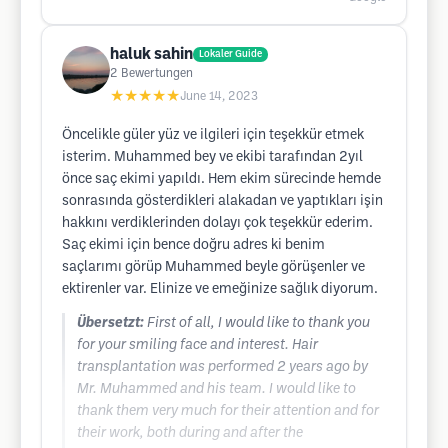
haluk sahin
Lokaler Guide
2
Bewertungen
★★★★★
June 14, 2023
Öncelikle güler yüz ve ilgileri için teşekkür etmek
isterim. Muhammed bey ve ekibi tarafından 2yıl
önce saç ekimi yapıldı. Hem ekim sürecinde hemde
sonrasında gösterdikleri alakadan ve yaptıkları işin
hakkını verdiklerinden dolayı çok teşekkür ederim.
Saç ekimi için bence doğru adres ki benim
saçlarımı görüp Muhammed beyle görüşenler ve
ektirenler var. Elinize ve emeğinize sağlık diyorum.
Übersetzt:
First of all, I would like to thank you
for your smiling face and interest. Hair
transplantation was performed 2 years ago by
Mr. Muhammed and his team. I would like to
thank them very much for their attention and for
their work, both during and after the