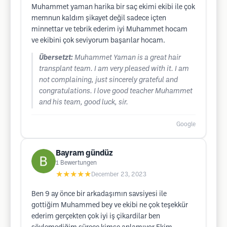
Muhammet yaman harika bir saç ekimi ekibi ile çok
memnun kaldım şikayet değil sadece içten
minnettar ve tebrik ederim iyi Muhammet hocam
ve ekibini çok seviyorum başarılar hocam.
Übersetzt:
Muhammet Yaman is a great hair
transplant team. I am very pleased with it. I am
not complaining, just sincerely grateful and
congratulations. I love good teacher Muhammet
and his team, good luck, sir.
Google
Bayram gündüz
1
Bewertungen
★★★★★
December 23, 2023
Ben 9 ay önce bir arkadaşımın savsiyesi ile
gottiğim Muhammed bey ve ekibi ne çok teşekkür
ederim gerçekten çok iyi iş çikardilar ben