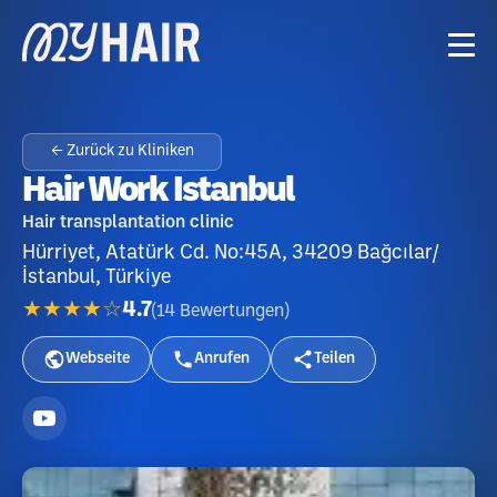
← Zurück zu Kliniken
Hair Work Istanbul
Hair transplantation clinic
Hürriyet, Atatürk Cd. No:45A, 34209 Bağcılar/
İstanbul, Türkiye
★★★★☆
4.7
(
14
Bewertungen
)
Webseite
Anrufen
Teilen