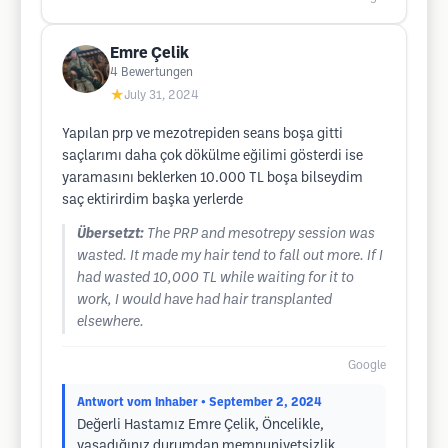
Emre Çelik
4
Bewertungen
★
July 31, 2024
Yapılan prp ve mezotrepiden seans boşa gitti
saçlarımı daha çok dökülme eğilimi gösterdi ise
yaramasını beklerken 10.000 TL boşa bilseydim
saç ektirirdim başka yerlerde
Übersetzt:
The PRP and mesotrepy session was
wasted. It made my hair tend to fall out more. If I
had wasted 10,000 TL while waiting for it to
work, I would have had hair transplanted
elsewhere.
Google
Antwort vom Inhaber
• September 2, 2024
Değerli Hastamız Emre Çelik, Öncelikle,
yaşadığınız durumdan memnuniyetsizlik