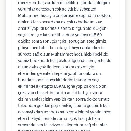
merkezine başvurdum öncelikle dışarıdan aldığım
yorumlar gerçekten çok acıydı bu sebepten
Muhammet hocayla ön görüşme sağladım doktoru
dinledikten sonra daha da çok rahatladım saç
analizi yapıldı ücretsiz sonra bir gün aldık O gün
saç ekim için kan tahlili aldılar yaklaşık 45 50
dakika sonra sonuçlar çıktı sonuçlar istediğimiz
gibiydi ben tabii daha da çok heyecanlandım bu
süreçte sağ olsun Muhammet hoca hiçbir şekilde
yalnız bırakmadı her şekilde ilgilendi hemşireler de
olsun daha çok ilgilendi korkmamam için
ellerinden gelenleri hepsini yaptılar onlara da
buradan sonsuz teşekkürlerimi sunarım saç
ekiminde ilk etapta LOKAL iğne yapıldı orda o an
çok az acı hissettim tabi o acı bi tatlıydı sonra
çizim yapıldı çizim yapıldıktan sonra doktorumuz
tekrardan gözden geçirmek için bana gösterdi ben
de onayladım sonra kanal açma işlemi yapıldı hem
elleri hızlıydı hem de zaman çok hızlıydı Ekim
sırasında ben televizyon izliyordum sağ olsunlar