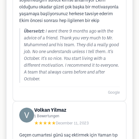
söylemediğim sürece kimse anlamıyor Ekim
olduğunu okadar güzel çok başka bir motivasyonla
yaşamaya başliyorsunuz herkese tavsiye ederim
Ekim öncesi sonrası hep ilgilenen bir ekip
Übersetzt:
I went there 9 months ago with the
advice of a friend. Thank you very much to Mr.
Muhammed and his team. They did a really good
job. No one understands unless I tell them. It's
October. It's so nice. You start living with a
different motivation. I recommend it to everyone.
A team that always cares before and after
October.
Google
Volkan Yilmaz
1
Bewertungen
★★★★★
December 11, 2023
Geçen cumartesi günü saç ektirmek için Yaman tıp