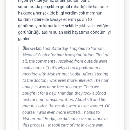
hiçbir şekilde yalnız bırakmadılar. bana
soranlarada gerçekten gönül rahatlığı ile hastane
hakkında her şekilde bilgi verdim çok memnun
kaldım sizlere de tavsiye ederim şu an 10
günümdeyim kaputta her şekilde çıktı ve istediğim
görünürlüğü aldım şu an eski hayatıma döndüm iyi
günler
Übersetzt:
Last Saturday, I applied to Yaman
Medical Center for hair transplantation. First of
all, the comments I received from outside were
really harsh. That's why I had a preliminary
meeting with Muhammet Hodja. After listening
to the doctor, I was even more relieved. The hair
analysis was done free of charge. Then we
bought it for a day. That day, they took a blood
test for hair transplantation. About 45 and 50
minutes later, the results were as we wanted. Of
course, I was even more excited. Thanks to
Muhammet Hodja, he did not leave me alone in
this process. He took care of me in every way,