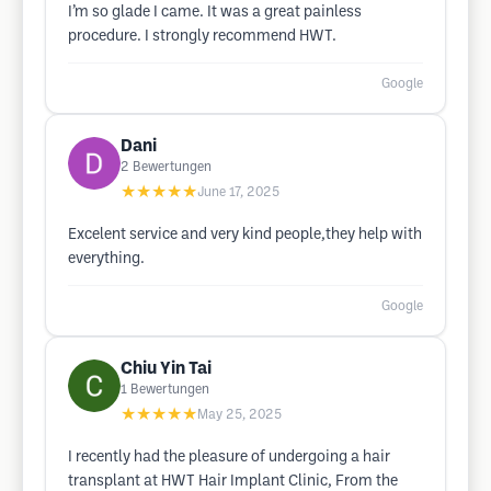
I’m so glade I came. It was a great painless
procedure. I strongly recommend HWT.
Google
Dani
2
Bewertungen
★★★★★
June 17, 2025
Excelent service and very kind people,they help with
everything.
Google
Chiu Yin Tai
1
Bewertungen
★★★★★
May 25, 2025
I recently had the pleasure of undergoing a hair
transplant at HWT Hair Implant Clinic, From the