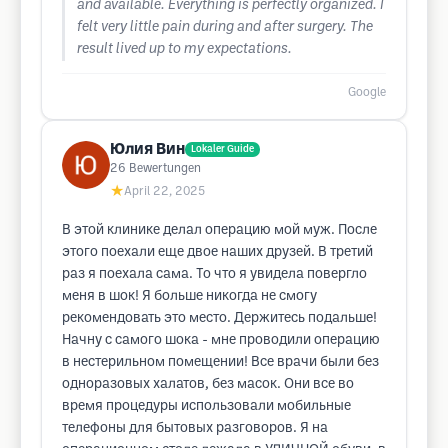
and available. Everything is perfectly organized. I
felt very little pain during and after surgery. The
result lived up to my expectations.
Google
Юлия Вин
Lokaler Guide
26
Bewertungen
★
April 22, 2025
В этой клинике делал операцию мой муж. После
этого поехали еще двое наших друзей. В третий
раз я поехала сама. То что я увидела повергло
меня в шок! Я больше никогда не смогу
рекомендовать это место. Держитесь подальше!
Начну с самого шока - мне проводили операцию
в нестерильном помещении! Все врачи были без
одноразовых халатов, без масок. Они все во
время процедуры использовали мобильные
телефоны для бытовых разговоров. Я на