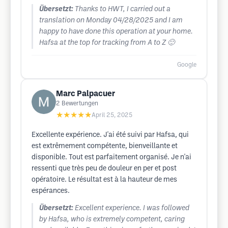
Übersetzt:
Thanks to HWT, I carried out a
translation on Monday 04/28/2025 and I am
happy to have done this operation at your home.
Hafsa at the top for tracking from A to Z 🙂
Google
Marc Palpacuer
2
Bewertungen
★★★★★
April 25, 2025
Excellente expérience. J'ai été suivi par Hafsa, qui
est extrêmement compétente, bienveillante et
disponible. Tout est parfaitement organisé. Je n'ai
ressenti que très peu de douleur en per et post
opératoire. Le résultat est à la hauteur de mes
espérances.
Übersetzt:
Excellent experience. I was followed
by Hafsa, who is extremely competent, caring