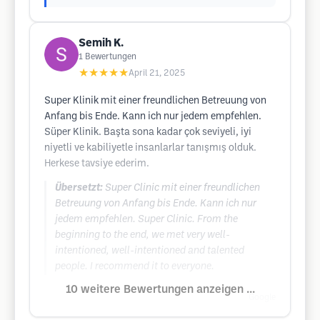
Semih K.
1
Bewertungen
★★★★★
April 21, 2025
Super Klinik mit einer freundlichen Betreuung von
Anfang bis Ende. Kann ich nur jedem empfehlen.
Süper Klinik. Başta sona kadar çok seviyeli, iyi
niyetli ve kabiliyetle insanlarlar tanışmış olduk.
Herkese tavsiye ederim.
Übersetzt:
Super Clinic mit einer freundlichen
Betreuung von Anfang bis Ende. Kann ich nur
jedem empfehlen. Super Clinic. From the
beginning to the end, we met very well-
intentioned, well-intentioned and talented
people. I recommend it to everyone.
10 weitere Bewertungen anzeigen ...
Google