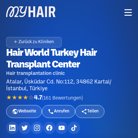
← Zurück zu Kliniken
Hair World Turkey Hair
Transplant Center
Hair transplantation clinic
Atalar, Üsküdar Cd. No:112, 34862 Kartal/
İstanbul, Türkiye
★★★★☆
4.7
(
161
Bewertungen
)
Webseite
Anrufen
Teilen