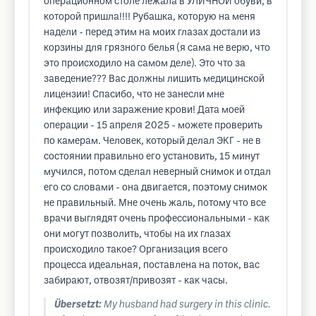
операционном столе лежала в УЛИЧНОЙ обуви, в
которой пришла!!!! Рубашка, которую на меня
надели - перед этим на моих глазах достали из
корзины для грязного белья (я сама не верю, что
это происходило на самом деле). Это что за
заведение??? Вас должны лишить медицинской
лицензии! Спасибо, что не занесли мне
инфекцию или заражение крови! Дата моей
операции - 15 апреля 2025 - можете проверить
по камерам. Человек, который делал ЭКГ - не в
состоянии правильно его установить, 15 минут
мучился, потом сделал неверный снимок и отдал
его со словами - она двигается, поэтому снимок
не правильный. Мне очень жаль, потому что все
врачи выглядят очень профессиональными - как
они могут позволить, чтобы на их глазах
происходило такое? Организация всего
процесса идеальная, поставлена на поток, вас
забирают, отвозят/привозят - как часы.
Übersetzt:
My husband had surgery in this clinic.