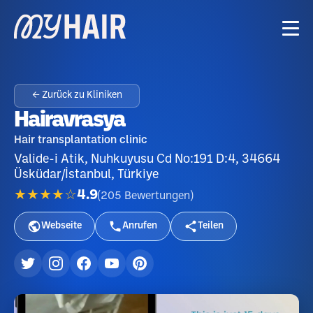
← Zurück zu Kliniken
Hairavrasya
Hair transplantation clinic
Valide-i Atik, Nuhkuyusu Cd No:191 D:4, 34664
Üsküdar/İstanbul, Türkiye
★★★★☆
4.9
(
205
Bewertungen
)
Webseite
Anrufen
Teilen