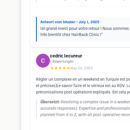
Antwort vom Inhaber
• July 1, 2025
Un grand merci pour votre retour ! Nous sommes ra
très bientôt chez HairBack Clinic !"
cedric lecureur
1
Bewertungen
★★★★★
May 20, 2025
Régler un complexe en un weekend en Turquie est po
et précises)Le savoir faire et le sérieux est au RDV. L
préconisations post opératoire expliqués. Est cela p
Übersetzt:
Resolving a complex issue in a weekend
accurate responses). Expertise and professionalis
planned from A to Z, with all post-operative reco