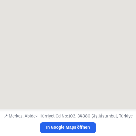
📍
Merkez, Abide-i Hürriyet Cd No:103, 34380 Şişli/İstanbul, Türkiye
In Google Maps öffnen