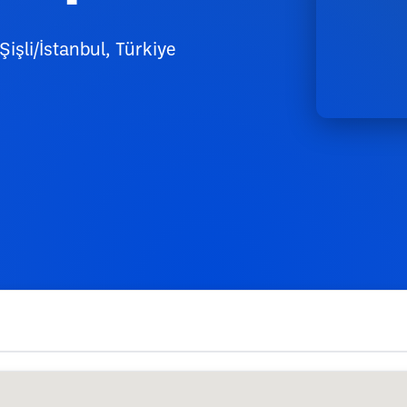
işli/İstanbul, Türkiye