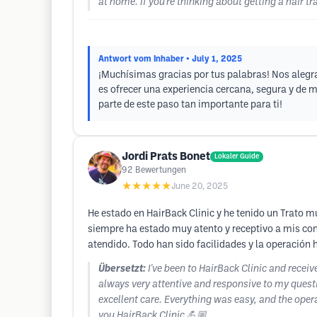
at home. If you're thinking about getting a hair t
Antwort vom Inhaber
• July 1, 2025
¡Muchísimas gracias por tus palabras! Nos alegra
es ofrecer una experiencia cercana, segura y de 
parte de este paso tan importante para ti!
Jordi Prats Bonet
Lokaler Guide
92
Bewertungen
★★★★★
June 20, 2025
He estado en HairBack Clinic y he tenido un Trato mu
siempre ha estado muy atento y receptivo a mis cons
atendido. Todo han sido facilidades y la operación 
Übersetzt:
I've been to HairBack Clinic and receiv
always very attentive and responsive to my questio
excellent care. Everything was easy, and the ope
you HairBack Clinic 💪🏼