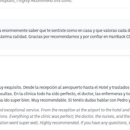
ransplant, I highly recommend this clinic.
 enormemente saber que te sentiste como en casa y que valoras cada deta
máxima calidad. Gracias por recomendarnos y por confiar en HairBack C
y exquisito. Desde la recepción al aeropuerto hasta el Hotel y traslados 
ultas. En la clínica todo ha sido perfecto, el doctor, las enfermeras y 
ha ido super bien. Muy recomendable. Si tenéis dudas hablar con Pedro y 
ed exceptional service. From the reception at the airport to the hotel and
ns. Everything at the clinic was perfect; the doctor, the nurses, and the
ration went super well. Highly recommended. If you have any questions, 