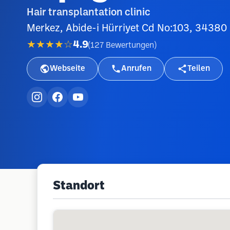
Hair transplantation clinic
Merkez, Abide-i Hürriyet Cd No:103, 34380 Ş
★★★★☆
4.9
(
127
Bewertungen
)
Webseite
Anrufen
Teilen
Standort