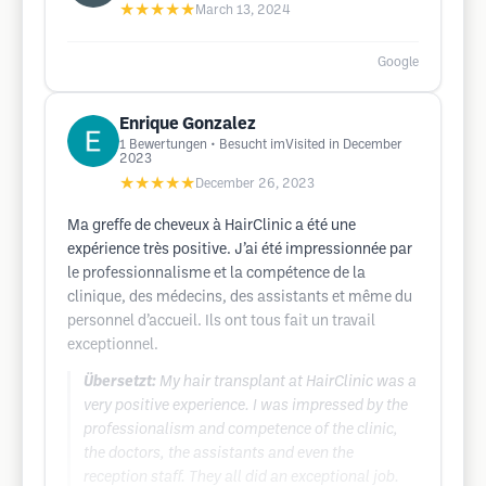
★★★★★
March 13, 2024
Google
Enrique Gonzalez
1
Bewertungen
• Besucht imVisited in December
2023
★★★★★
December 26, 2023
Ma greffe de cheveux à HairClinic a été une
expérience très positive. J’ai été impressionnée par
le professionnalisme et la compétence de la
clinique, des médecins, des assistants et même du
personnel d’accueil. Ils ont tous fait un travail
exceptionnel.
Übersetzt:
My hair transplant at HairClinic was a
very positive experience. I was impressed by the
professionalism and competence of the clinic,
the doctors, the assistants and even the
reception staff. They all did an exceptional job.