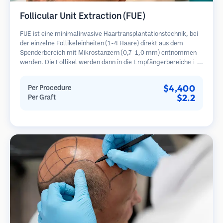
Follicular Unit Extraction (FUE)
FUE ist eine minimalinvasive Haartransplantationstechnik, bei
der einzelne Follikeleinheiten (1-4 Haare) direkt aus dem
Spenderbereich mit Mikrostanzern (0,7-1,0 mm) entnommen
werden. Die Follikel werden dann in die Empfängerbereiche in
kahlen Zonen implantiert. Diese Methode hinterlässt winzige,
kaum sichtbare Narben und ermöglicht eine schnellere Heilung
$4,400
Per Procedure
im Vergleich zu Streifenentnahmemethoden.
$2.2
Per Graft