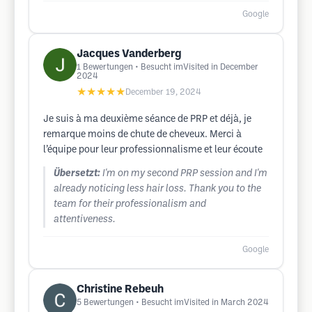
Google
Jacques Vanderberg
1
Bewertungen
• Besucht imVisited in December
2024
★★★★★
December 19, 2024
Je suis à ma deuxième séance de PRP et déjà, je
remarque moins de chute de cheveux. Merci à
l’équipe pour leur professionnalisme et leur écoute
Übersetzt:
I'm on my second PRP session and I'm
already noticing less hair loss. Thank you to the
team for their professionalism and
attentiveness.
Google
Christine Rebeuh
5
Bewertungen
• Besucht imVisited in March 2024