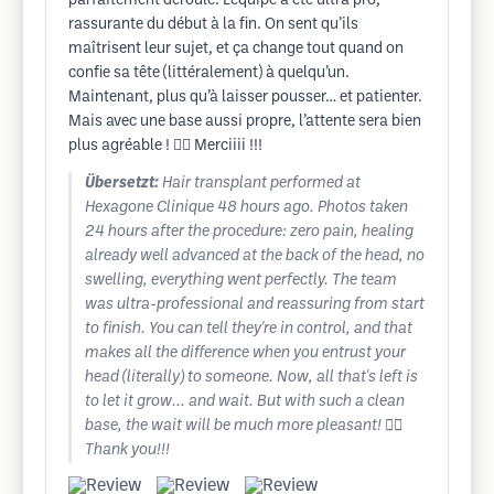
parfaitement déroulé. L’équipe a été ultra pro,
rassurante du début à la fin. On sent qu’ils
maîtrisent leur sujet, et ça change tout quand on
confie sa tête (littéralement) à quelqu’un.
Maintenant, plus qu’à laisser pousser… et patienter.
Mais avec une base aussi propre, l’attente sera bien
plus agréable ! 💆‍♂️ Merciiii !!!
Übersetzt:
Hair transplant performed at
Hexagone Clinique 48 hours ago. Photos taken
24 hours after the procedure: zero pain, healing
already well advanced at the back of the head, no
swelling, everything went perfectly. The team
was ultra-professional and reassuring from start
to finish. You can tell they're in control, and that
makes all the difference when you entrust your
head (literally) to someone. Now, all that's left is
to let it grow... and wait. But with such a clean
base, the wait will be much more pleasant! 💆‍♂️
Thank you!!!