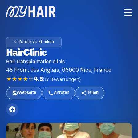
← Zurück zu Kliniken
HairClinic
Hair transplantation clinic
45 Prom. des Anglais, 06000 Nice, France
★★★★☆
4.5
(
17
Bewertungen
)
Webseite
Anrufen
Teilen