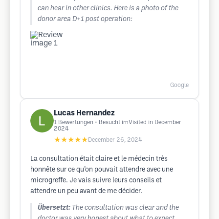
can hear in other clinics. Here is a photo of the
donor area D+1 post operation:
Google
Lucas Hernandez
1
Bewertungen
• Besucht imVisited in December
2024
★★★★★
December 26, 2024
La consultation était claire et le médecin très
honnête sur ce qu’on pouvait attendre avec une
microgreffe. Je vais suivre leurs conseils et
attendre un peu avant de me décider.
Übersetzt:
The consultation was clear and the
doctor was very honest about what to expect