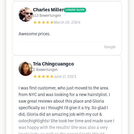
Charles Miller
Lokaler Guide
113
Bewertungen
★★★★★
March 19, 2024
Awesome prices.
Google
Tria Chingcuangco
2
Bewertungen
★★★★★
June 17, 2023
I was first customer, who just moved to the area
from NYC and was looking for a new hairstylist. I
saw great reviews about this place and Gloria
specifically so I thought I’d give it a try. So glad I
did, Gloria did an amazing job with my cut &
color/highlights! She took her time and made sure I
was happy with the results! She was also a very