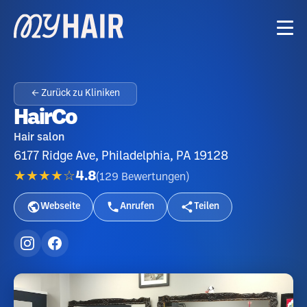
← Zurück zu Kliniken
HairCo
Hair salon
6177 Ridge Ave, Philadelphia, PA 19128
★★★★☆
4.8
(
129
Bewertungen
)
Webseite
Anrufen
Teilen