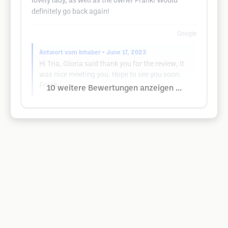
lovely lady, as well as the owner Frank! Would
definitely go back again!
Google
Antwort vom Inhaber
• June 17, 2023
Hi Tria, Gloria said thank you for the review, it
was nice meeting you. Hope to see you soon.
Frank
10 weitere Bewertungen anzeigen ...