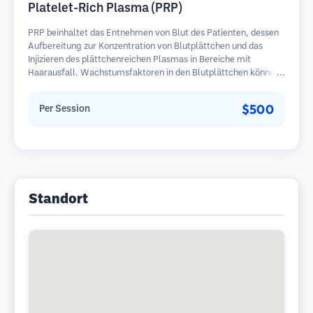
Platelet-Rich Plasma (PRP)
PRP beinhaltet das Entnehmen von Blut des Patienten, dessen
Aufbereitung zur Konzentration von Blutplättchen und das
Injizieren des plättchenreichen Plasmas in Bereiche mit
Haarausfall. Wachstumsfaktoren in den Blutplättchen können
ruhende Follikel stimulieren, die Haardicke verbessern und den
Fortschritt des Haarausfalls verlangsamen. In der Regel sind
$500
Per Session
mehrere Sitzungen erforderlich.
Standort