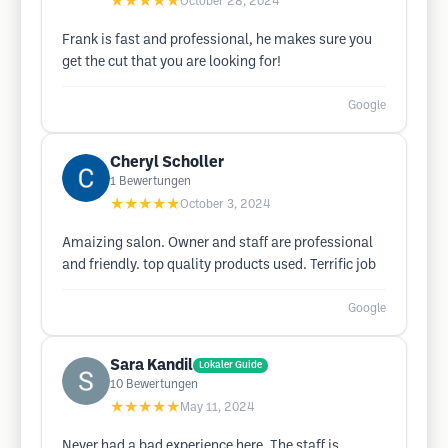
★★★★★
October 28, 2024
Frank is fast and professional, he makes sure you
get the cut that you are looking for!
Google
Cheryl Scholler
1
Bewertungen
★★★★★
October 3, 2024
Amaizing salon. Owner and staff are professional
and friendly. top quality products used. Terrific job
Google
Sara Kandil
Lokaler Guide
10
Bewertungen
★★★★★
May 11, 2024
Never had a bad experience here. The staff is