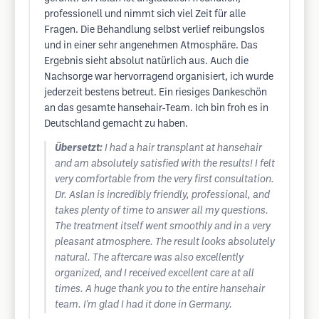
professionell und nimmt sich viel Zeit für alle
Fragen. Die Behandlung selbst verlief reibungslos
und in einer sehr angenehmen Atmosphäre. Das
Ergebnis sieht absolut natürlich aus. Auch die
Nachsorge war hervorragend organisiert, ich wurde
jederzeit bestens betreut. Ein riesiges Dankeschön
an das gesamte hansehair-Team. Ich bin froh es in
Deutschland gemacht zu haben.
Übersetzt:
I had a hair transplant at hansehair
and am absolutely satisfied with the results! I felt
very comfortable from the very first consultation.
Dr. Aslan is incredibly friendly, professional, and
takes plenty of time to answer all my questions.
The treatment itself went smoothly and in a very
pleasant atmosphere. The result looks absolutely
natural. The aftercare was also excellently
organized, and I received excellent care at all
times. A huge thank you to the entire hansehair
team. I'm glad I had it done in Germany.