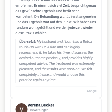
Fresh-up bei Dr. Aslan und können es nur
empfehlen. Er nimmt sich viel Zeit, bespricht genau
das gewünschte Ergebnis und berät sehr
kompetent. Die Behandlung war äußerst angenehm
und das Ergebnis war auf den Punkt. Wir haben uns
rundum wohl gefühlt und werden jederzeit wieder
diese Praxis wählen.
Übersetzt:
My husband and I both had a Botox
touch-up with Dr. Aslan and can highly
recommend it. He takes his time, discusses the
desired outcome precisely, and provides highly
competent advice. The treatment was extremely
pleasant, and the results were spot-on. We felt
completely at ease and would choose this
practice again anytime.
Google
Verena Becker
2
Bewertungen