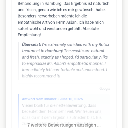
Behandlung in Hamburg! Das Ergebnis ist natürlich
und frisch, genau wie ich es mir gewünscht habe.
Besonders hervorheben möchte ich die
empathische Art von Herrn Aslan. Ich habe mich
sofort wohl und verstanden gefühlt. Absolute
Empfehlung!
Übersetzt:
I'm extremely satisfied with my Botox
treatment in Hamburg! The results are natural
and fresh, exactly as I hoped. I'd particularly like
to emphasize Mr. Aslan's empathetic manner. I
immediately felt comfortable and understood. I
highly recommend it!
Google
Antwort vom Inhaber
• June 10, 2025
Vielen Dank für die nette Bewertung, dass
bedeutet dem Team sehr viel. Wir freuen uns,
dass du mit dem Ergebnis zufrieden bist. Bis
zum nächsten Mal, bis dahin alles Gute.
7 weitere Bewertungen anzeigen ...