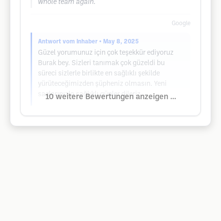
whole team again.
Google
Antwort vom Inhaber
• May 8, 2025
Güzel yorumunuz için çok teşekkür ediyoruz
Burak bey. Sizleri tanımak çok güzeldi bu
süreci sizlerle birlikte en sağlıklı şekilde
yürüteceğimizden şüpheniz olmasın. Yeni
saçlarınızla sağlıklı günler dileriz.
10 weitere Bewertungen anzeigen ...