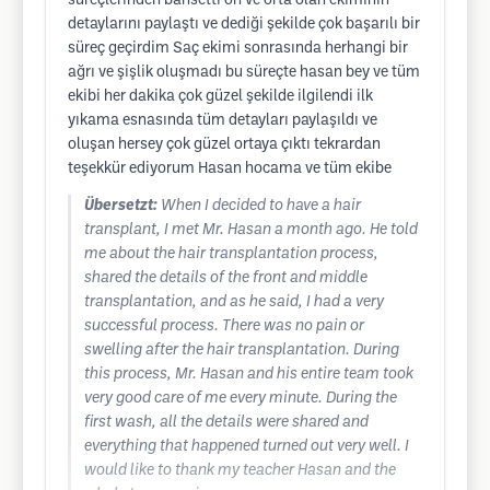
süreçlerinden bahsetti ön ve orta olan ekiminin
detaylarını paylaştı ve dediği şekilde çok başarılı bir
süreç geçirdim Saç ekimi sonrasında herhangi bir
ağrı ve şişlik oluşmadı bu süreçte hasan bey ve tüm
ekibi her dakika çok güzel şekilde ilgilendi ilk
yıkama esnasında tüm detayları paylaşıldı ve
oluşan hersey çok güzel ortaya çıktı tekrardan
teşekkür ediyorum Hasan hocama ve tüm ekibe
Übersetzt:
When I decided to have a hair
transplant, I met Mr. Hasan a month ago. He told
me about the hair transplantation process,
shared the details of the front and middle
transplantation, and as he said, I had a very
successful process. There was no pain or
swelling after the hair transplantation. During
this process, Mr. Hasan and his entire team took
very good care of me every minute. During the
first wash, all the details were shared and
everything that happened turned out very well. I
would like to thank my teacher Hasan and the