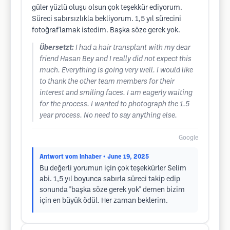
güler yüzlü oluşu olsun çok teşekkür ediyorum.
Süreci sabırsızlıkla bekliyorum. 1,5 yıl sürecini
fotoğraf'lamak istedim. Başka söze gerek yok.
Übersetzt:
I had a hair transplant with my dear
friend Hasan Bey and I really did not expect this
much. Everything is going very well. I would like
to thank the other team members for their
interest and smiling faces. I am eagerly waiting
for the process. I wanted to photograph the 1.5
year process. No need to say anything else.
Google
Antwort vom Inhaber
• June 19, 2025
Bu değerli yorumun için çok teşekkürler Selim
abi. 1,5 yıl boyunca sabırla süreci takip edip
sonunda "başka söze gerek yok" demen bizim
için en büyük ödül. Her zaman beklerim.