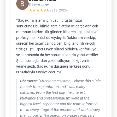
8
Bewertungen
★★★★★
May 12, 2025
“Saç ekimi işlemi için uzun araştırmalar
sonucunda bu kliniği tercih ettim ve gerçekten çok
memnun kaldım. İlk günden itibaren ilgi, alaka ve
profesyonellik üst düzeydeydi. Doktorum ve ekip,
sürecin her aşamasında beni bilgilendirdi ve çok
titiz çalıştı. Operasyon süreci oldukça konforluydu
ve sonrasında da her soruma sabırla yanıt verdiler.
Şu an sonuçlardan çok mutluyum, özgüvenim
yerine geldi. Saç ekimi düşünen herkese gönül
rahatlığıyla tavsiye ederim!”
Übersetzt:
"After long research, I chose this clinic
for hair transplantation and I was really
satisfied. From the first day, the interest,
relevance and professionalism were at the
highest level. My doctor and the team informed
me at every stage of the process and worked very
meticulously. The operation process was very