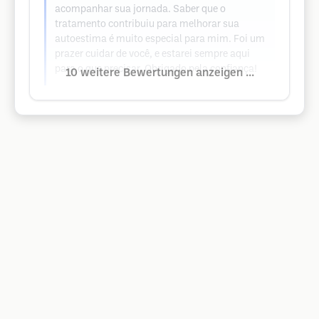
acompanhar sua jornada. Saber que o
tratamento contribuiu para melhorar sua
autoestima é muito especial para mim. Foi um
prazer cuidar de você, e estarei sempre aqui
para o que precisar. Obrigado pela confiança!
10 weitere Bewertungen anzeigen ...