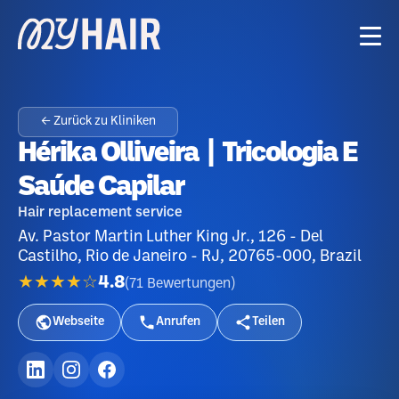
← Zurück zu Kliniken
Hérika Olliveira | Tricologia E
Saúde Capilar
Hair replacement service
Av. Pastor Martin Luther King Jr., 126 - Del
Castilho, Rio de Janeiro - RJ, 20765-000, Brazil
★★★★☆
4.8
(
71
Bewertungen
)
Webseite
Anrufen
Teilen