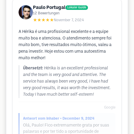
Paulo Portugal
Lokaler Guide
12
Bewertungen
★★★★★
November 7, 2024
A Hérika é uma profissional excelente e a equipe
muito boa e atenciosa. O atendimento sempre foi
muito bom, tive resultados muito ótimos, valeu a
pena investir. Hoje estou com uma autoestima
muito melhor!
Übersetzt:
Hérika is an excellent professional
and the team is very good and attentive. The
service has always been very good, I have had
very good results, it was worth the investment.
Today I have much better self-esteem!
Google
Antwort vom Inhaber
• December 9, 2024
Olá, Paulo! Fico extremamente grata por suas
palavras e por ter tido a oportunidade de