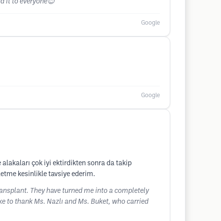
d it to everyone😊
Google
Google
alakaları çok iyi ektirdikten sonra da takip
etme kesinlikle tavsiye ederim.
transplant. They have turned me into a completely
like to thank Ms. Nazlı and Ms. Buket, who carried