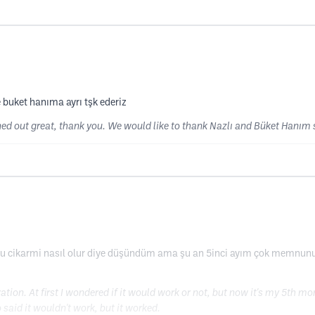
 buket hanıma ayrı tşk ederiz
rned out great, thank you. We would like to thank Nazlı and Büket Hanım 
urmu cikarmi nasıl olur diye düşündüm ama şu an 5inci ayım çok memnun
ation. At first I wondered if it would work or not, but now it's my 5th mo
said it wouldn't work, but it worked.