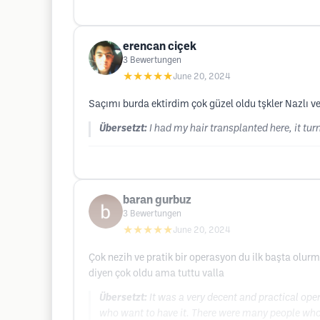
erencan ciçek
3
Bewertungen
★★★★★
June 20, 2024
Saçımı burda ektirdim çok güzel oldu tşkler Nazlı ve
Übersetzt:
I had my hair transplanted here, it tu
baran gurbuz
3
Bewertungen
★★★★★
June 20, 2024
Çok nezih ve pratik bir operasyon du ilk başta ol
diyen çok oldu ama tuttu valla
Übersetzt:
It was a very decent and practical oper
who want to have it. There were many people who 