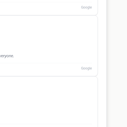
Google
veryone.
Google