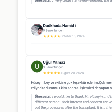
Übersetzt:
A very clean sterile environment, the 
Dadkhuda Hamid i
0
Bewertungen
★★★★★
October 13, 2024
Uğur Yılmaz
3
Bewertungen
★★★★★
August 20, 2024
Hüseyin bey ve ekibine çok teşekkür ederim.Çok memnu
ediyorlar durumu Ekim sonrası işlemleri de yapan Na
Übersetzt:
I would like to thank Mr. Hüseyin and 
different person. Their interest and concern are v
out the procedures after the transplant. It is a fr