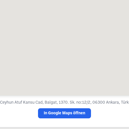
Ceyhun Atuf Kansu Cad, Balgat, 1370. Sk. no:12/2, 06300 Ankara, Türk
In Google Maps öffnen