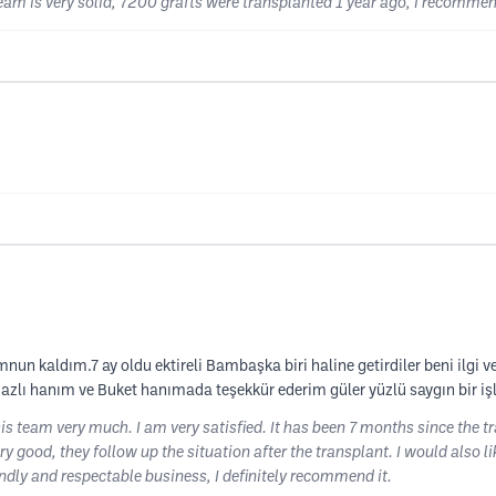
team is very solid, 7200 grafts were transplanted 1 year ago, I recommen
n kaldım.7 ay oldu ektireli Bambaşka biri haline getirdiler beni ilgi ve 
zlı hanım ve Buket hanımada teşekkür ederim güler yüzlü saygın bir işl
his team very much. I am very satisfied. It has been 7 months since the 
ery good, they follow up the situation after the transplant. I would also 
iendly and respectable business, I definitely recommend it.