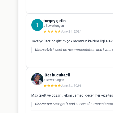
turgay çetin
1
Bewertungen
★★★★★
June 24, 2024
Tavsiye üzerine gittim çok memnun kaldım ilgi alak
Übersetzt:
I went on recommendation and I was ve
Ilter kucukacil
3
Bewertungen
★★★★★
June 21, 2024
Max greft ve başarılı ekim , emeği geçen herkeze teş
Übersetzt:
Max graft and successful transplantat