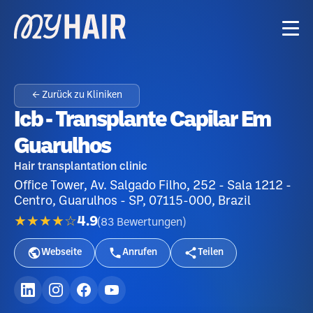
← Zurück zu Kliniken
Icb - Transplante Capilar Em
Guarulhos
Hair transplantation clinic
Office Tower, Av. Salgado Filho, 252 - Sala 1212 -
Centro, Guarulhos - SP, 07115-000, Brazil
★★★★☆
4.9
(
83
Bewertungen
)
Webseite
Anrufen
Teilen