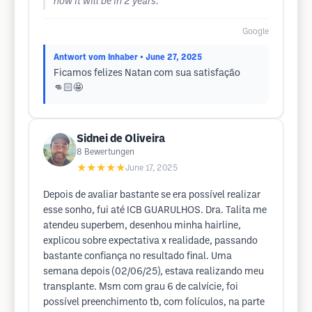
how it will be in 2 years.
Google
Antwort vom Inhaber
• June 27, 2025
Ficamos felizes Natan com sua satisfação
👊🏻🤩
Sidnei de Oliveira
8
Bewertungen
★★★★★
June 17, 2025
Depois de avaliar bastante se era possível realizar
esse sonho, fui até ICB GUARULHOS. Dra. Talita me
atendeu superbem, desenhou minha hairline,
explicou sobre expectativa x realidade, passando
bastante confiança no resultado final. Uma
semana depois (02/06/25), estava realizando meu
transplante. Msm com grau 6 de calvície, foi
possível preenchimento tb, com folículos, na parte