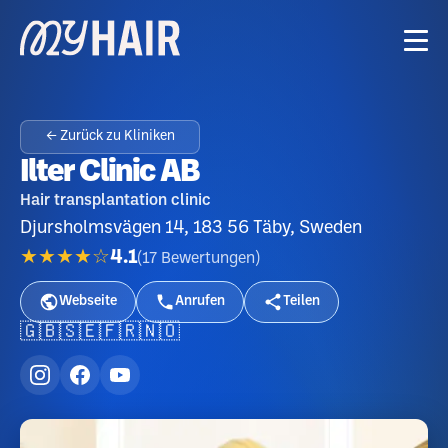
← Zurück zu Kliniken
Ilter Clinic AB
Hair transplantation clinic
Djursholmsvägen 14, 183 56 Täby, Sweden
★★★★☆
4.1
(
17
Bewertungen
)
Webseite
Anrufen
Teilen
🇬🇧
🇸🇪
🇫🇷
🇳🇴