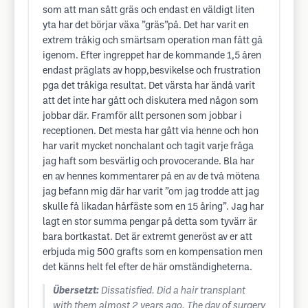
som att man sått gräs och endast en väldigt liten
yta har det börjar växa ”gräs”på. Det har varit en
extrem tråkig och smärtsam operation man fått gå
igenom. Efter ingreppet har de kommande 1,5 åren
endast präglats av hopp,besvikelse och frustration
pga det tråkiga resultat. Det värsta har ändå varit
att det inte har gått och diskutera med någon som
jobbar där. Framför allt personen som jobbar i
receptionen. Det mesta har gått via henne och hon
har varit mycket nonchalant och tagit varje fråga
jag haft som besvärlig och provocerande. Bla har
en av hennes kommentarer på en av de två mötena
jag befann mig där har varit ”om jag trodde att jag
skulle få likadan hårfäste som en 15 åring”. Jag har
lagt en stor summa pengar på detta som tyvärr är
bara bortkastat. Det är extremt generöst av er att
erbjuda mig 500 grafts som en kompensation men
det känns helt fel efter de här omständigheterna.
Übersetzt:
Dissatisfied. Did a hair transplant
with them almost 2 years ago. The day of surgery