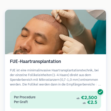
FUE-Haartransplantation
FUE ist eine minimalinvasive Haartransplantationstechnik, bei
der einzelne Follikeleinheiten (1-4 Haare) direkt aus dem
Spenderbereich mit Mikrostanzern (0,7-1,0 mm) entnommen
werden. Die Follikel werden dann in die Empfängerbereiche in
kahlen Zonen implantiert. Diese Methode hinterlässt winzige,
kaum sichtbare Narben und ermöglicht eine schnellere Heilung
€2,500
Per Procedure
ab
im Vergleich zu Streifenentnahmemethoden.
€2.5
Per Graft
ab