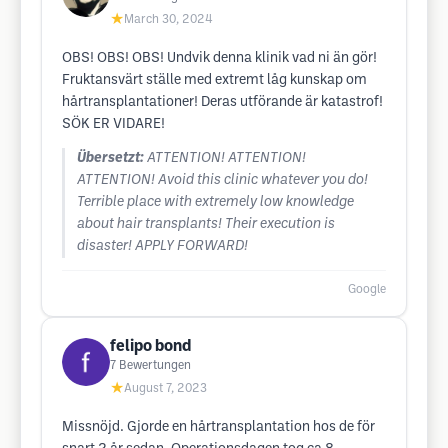
★
March 30, 2024
OBS! OBS! OBS! Undvik denna klinik vad ni än gör!
Fruktansvärt ställe med extremt låg kunskap om
hårtransplantationer! Deras utförande är katastrof!
SÖK ER VIDARE!
Übersetzt:
ATTENTION! ATTENTION!
ATTENTION! Avoid this clinic whatever you do!
Terrible place with extremely low knowledge
about hair transplants! Their execution is
disaster! APPLY FORWARD!
Google
felipo bond
7
Bewertungen
★
August 7, 2023
Missnöjd. Gjorde en hårtransplantation hos de för