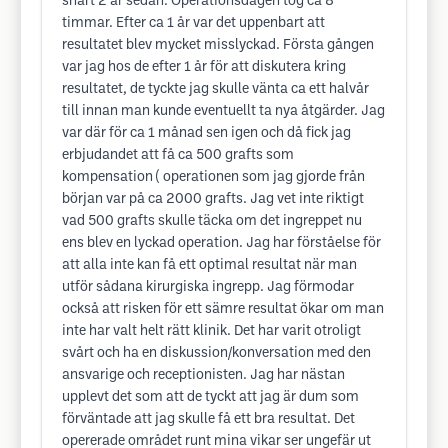
snart 2 år sedan. Operationsdagen tog ca 8
timmar. Efter ca 1 år var det uppenbart att
resultatet blev mycket misslyckad. Första gången
var jag hos de efter 1 år för att diskutera kring
resultatet, de tyckte jag skulle vänta ca ett halvår
till innan man kunde eventuellt ta nya åtgärder. Jag
var där för ca 1 månad sen igen och då fick jag
erbjudandet att få ca 500 grafts som
kompensation ( operationen som jag gjorde från
början var på ca 2000 grafts. Jag vet inte riktigt
vad 500 grafts skulle täcka om det ingreppet nu
ens blev en lyckad operation. Jag har förståelse för
att alla inte kan få ett optimal resultat när man
utför sådana kirurgiska ingrepp. Jag förmodar
också att risken för ett sämre resultat ökar om man
inte har valt helt rätt klinik. Det har varit otroligt
svårt och ha en diskussion/konversation med den
ansvarige och receptionisten. Jag har nästan
upplevt det som att de tyckt att jag är dum som
förväntade att jag skulle få ett bra resultat. Det
opererade området runt mina vikar ser ungefär ut