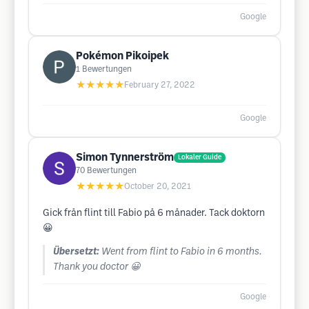
Google
Pokémon Pikoipek
1
Bewertungen
★★★★★
February 27, 2022
Google
Simon Tynnerström
Lokaler Guide
70
Bewertungen
★★★★★
October 20, 2021
Gick från flint till Fabio på 6 månader. Tack doktorn
😀
Übersetzt:
Went from flint to Fabio in 6 months.
Thank you doctor 😀
Google