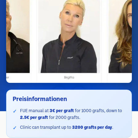
Preisinformationen
FUE manual at
3€ per graft
for 1000 grafts, down to
2.5€ per graft
for 2000 grafts.
Clinic can transplant up to
3200 grafts per day
.