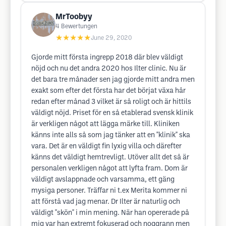
MrToobyy
4
Bewertungen
★★★★★
June 29, 2020
Gjorde mitt första ingrepp 2018 där blev väldigt
nöjd och nu det andra 2020 hos Ilter clinic. Nu är
det bara tre månader sen jag gjorde mitt andra men
exakt som efter det första har det börjat växa hår
redan efter månad 3 vilket är så roligt och är hittils
väldigt nöjd. Priset för en så etablerad svensk klinik
är verkligen något att lägga märke till. Kliniken
känns inte alls så som jag tänker att en "klinik" ska
vara. Det är en väldigt fin lyxig villa och därefter
känns det väldigt hemtrevligt. Utöver allt det så är
personalen verkligen något att lyfta fram. Dom är
väldigt avslappnade och varsamma, ett gäng
mysiga personer. Träffar ni t.ex Merita kommer ni
att förstå vad jag menar. Dr Ilter är naturlig och
väldigt "skön" i min mening. När han opererade på
mig var han extremt fokuserad och noggrann men