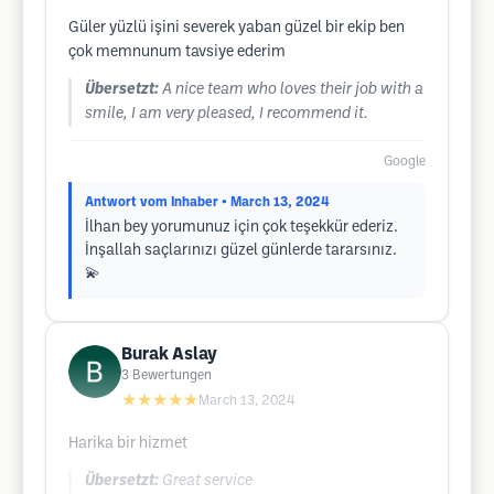
Güler yüzlü işini severek yaban güzel bir ekip ben
çok memnunum tavsiye ederim
Übersetzt:
A nice team who loves their job with a
smile, I am very pleased, I recommend it.
Google
Antwort vom Inhaber
• March 13, 2024
İlhan bey yorumunuz için çok teşekkür ederiz.
İnşallah saçlarınızı güzel günlerde tararsınız.
💫
Burak Aslay
3
Bewertungen
★★★★★
March 13, 2024
Harika bir hizmet
Übersetzt:
Great service