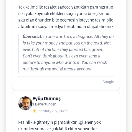
Tek kelime ile rezalet sadece yaptıkları paranızı alıp
sizi yola koymak ektikleri saçın yarısi bile çikmadi
aklı olan önunden bile geçmesin isteyene resim bile
atabilirim sosyal medya hesabından ulaşabilirsiniz
Übersetzt:
In one word, it's a disgrace. All they do
is take your money and put you on the road. Not
even half of the hair they planted has grown.
Don't even think about it. I can even send a
picture to anyone who wants it. You can reach
me through my social media account.
Google
Eyüp Durmuş
1
Bewertungen
★
February 26, 2025
kesinlikle gitmeyin pişmanlıktır ilgilenen yok
ekimden sonra ve çok kötü ekim yapıyorlar