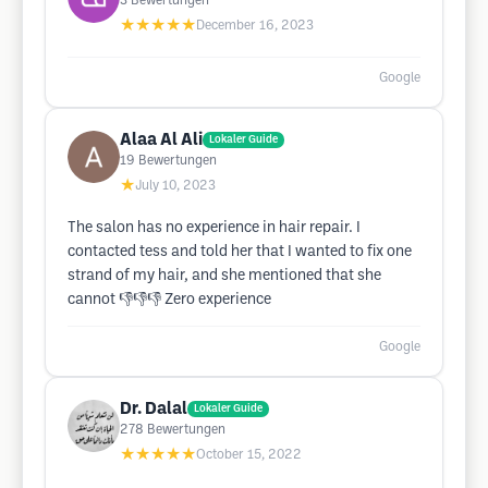
3
Bewertungen
★★★★★
December 16, 2023
Google
Alaa Al Ali
Lokaler Guide
19
Bewertungen
★
July 10, 2023
The salon has no experience in hair repair. I
contacted tess and told her that I wanted to fix one
strand of my hair, and she mentioned that she
cannot 👎👎👎 Zero experience
Google
Dr. Dalal
Lokaler Guide
278
Bewertungen
★★★★★
October 15, 2022