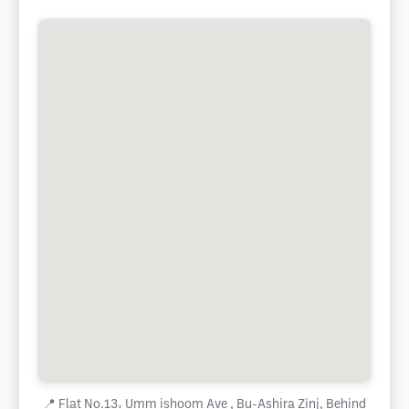
📍
Flat No.13، Umm ishoom Ave , Bu-Ashira Zinj, Behind