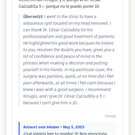
Recomiendo Kirugio, y le pongo al Dr. César
Calzadilla 5☆ porque no le puedo poner 10.
Übersetzt:
I went to the clinic to have a
sebaceous cyst located on my head removed. I
can thank Dr. César Calzadilla for his
professionalism and good treatment of patients.
He highlighted his good work because he listens
to you, resolves the doubts you have, gives you a
lot of confidence and peace of mind in the
process when making a decision and putting
yourself in his hands. In my particular case, the
surgery was painless, quick, at no time did I feel
pain afterwards, at all times I felt calm because I
knew I was with a good surgeon. I recommend
Kirugio, and I give Dr. César Calzadilla a 5☆
because I can't give him a 10.
Google
Antwort vom Inhaber
• May 5, 2025
¡Qué alegría leer tu reseña! 🫶 Nos emociona