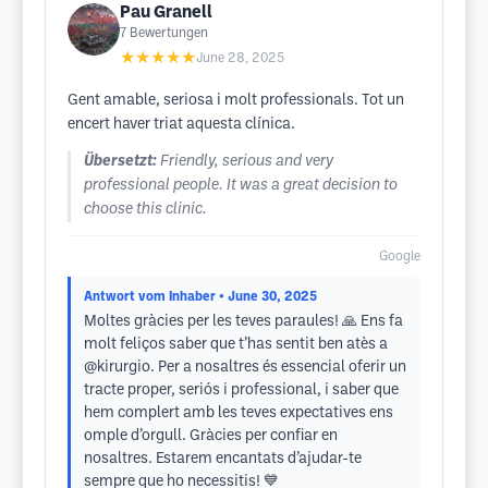
Pau Granell
7
Bewertungen
★★★★★
June 28, 2025
Gent amable, seriosa i molt professionals. Tot un
encert haver triat aquesta clínica.
Übersetzt:
Friendly, serious and very
professional people. It was a great decision to
choose this clinic.
Google
Antwort vom Inhaber
• June 30, 2025
Moltes gràcies per les teves paraules! 🙏 Ens fa
molt feliços saber que t’has sentit ben atès a
@kirurgio. Per a nosaltres és essencial oferir un
tracte proper, seriós i professional, i saber que
hem complert amb les teves expectatives ens
omple d’orgull. Gràcies per confiar en
nosaltres. Estarem encantats d’ajudar-te
sempre que ho necessitis! 💙