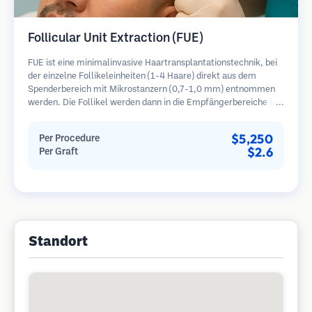
Follicular Unit Extraction (FUE)
FUE ist eine minimalinvasive Haartransplantationstechnik, bei
der einzelne Follikeleinheiten (1-4 Haare) direkt aus dem
Spenderbereich mit Mikrostanzern (0,7-1,0 mm) entnommen
werden. Die Follikel werden dann in die Empfängerbereiche in
kahlen Zonen implantiert. Diese Methode hinterlässt winzige,
kaum sichtbare Narben und ermöglicht eine schnellere Heilung
$5,250
Per Procedure
im Vergleich zu Streifenentnahmemethoden.
$2.6
Per Graft
Standort