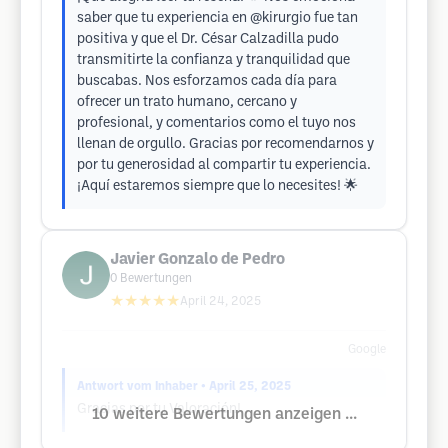
saber que tu experiencia en @kirurgio fue tan
positiva y que el Dr. César Calzadilla pudo
transmitirte la confianza y tranquilidad que
buscabas. Nos esforzamos cada día para
ofrecer un trato humano, cercano y
profesional, y comentarios como el tuyo nos
llenan de orgullo. Gracias por recomendarnos y
por tu generosidad al compartir tu experiencia.
¡Aquí estaremos siempre que lo necesites! 🌟
Javier Gonzalo de Pedro
0
Bewertungen
★★★★★
April 24, 2025
Google
Antwort vom Inhaber
• April 25, 2025
Gracias por tu Valoración!
10 weitere Bewertungen anzeigen ...