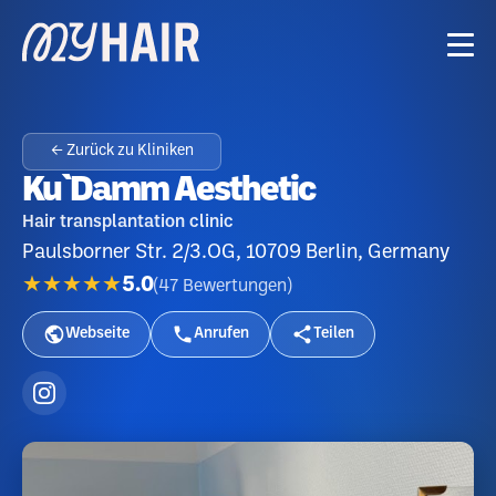
← Zurück zu Kliniken
Ku`damm Aesthetic
Hair transplantation clinic
Paulsborner Str. 2/3.OG, 10709 Berlin, Germany
★★★★★
5.0
(
47
Bewertungen
)
Webseite
Anrufen
Teilen