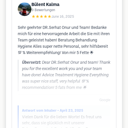
Bülent Kalma
9
Bewertungen
★★★★★
June 16, 2025
Sehr geehrter DR.Serhat Onur und Team! Bedanke
mich für eine hervorragende Arbeit die Sie mit ihren
Team geleistet haben! Beratung Behandlung
Hygiene Alles super nette Personal, sehr hilfsbereit
💯 % Weiterempfehlung! Von mir 5 Fette 🌟
Übersetzt:
Dear DR.Serhat Onur and team! Thank
you for the excellent work you and your team
have done! Advice Treatment Hygiene Everything
was super nice staff, very helpful 💯 %
recommendation! 5 fats from me 🌟
Google
Antwort vom Inhaber
• April 23, 2025
Vielen Dank für die lieben Worte! Es freut uns
sehr, dass sie glücklich mit unserer