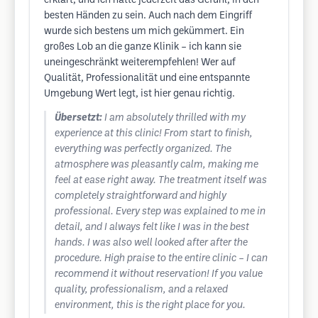
erklärt, und ich hatte jederzeit das Gefühl, in den
besten Händen zu sein. Auch nach dem Eingriff
wurde sich bestens um mich gekümmert. Ein
großes Lob an die ganze Klinik – ich kann sie
uneingeschränkt weiterempfehlen! Wer auf
Qualität, Professionalität und eine entspannte
Umgebung Wert legt, ist hier genau richtig.
Übersetzt:
I am absolutely thrilled with my
experience at this clinic! From start to finish,
everything was perfectly organized. The
atmosphere was pleasantly calm, making me
feel at ease right away. The treatment itself was
completely straightforward and highly
professional. Every step was explained to me in
detail, and I always felt like I was in the best
hands. I was also well looked after after the
procedure. High praise to the entire clinic – I can
recommend it without reservation! If you value
quality, professionalism, and a relaxed
environment, this is the right place for you.