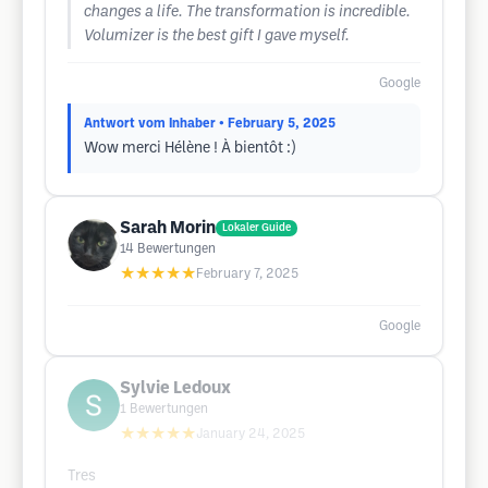
changes a life. The transformation is incredible.
Volumizer is the best gift I gave myself.
Google
Antwort vom Inhaber
• February 5, 2025
Wow merci Hélène ! À bientôt :)
Sarah Morin
Lokaler Guide
14
Bewertungen
★★★★★
February 7, 2025
Google
Sylvie Ledoux
1
Bewertungen
★★★★★
January 24, 2025
Tres