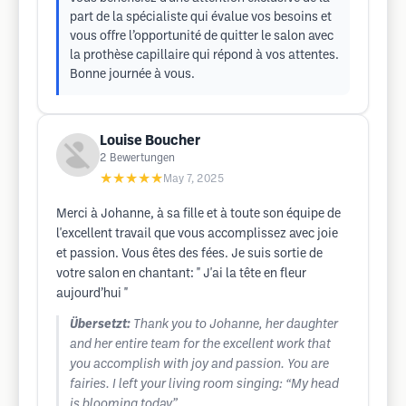
part de la spécialiste qui évalue vos besoins et
vous offre l’opportunité de quitter le salon avec
la prothèse capillaire qui répond à vos attentes.
Bonne journée à vous.
Louise Boucher
2
Bewertungen
★★★★★
May 7, 2025
Merci à Johanne, à sa fille et à toute son équipe de
l'excellent travail que vous accomplissez avec joie
et passion. Vous êtes des fées. Je suis sortie de
votre salon en chantant: " J'ai la tête en fleur
aujourd’hui "
Übersetzt:
Thank you to Johanne, her daughter
and her entire team for the excellent work that
you accomplish with joy and passion. You are
fairies. I left your living room singing: “My head
is blooming today”