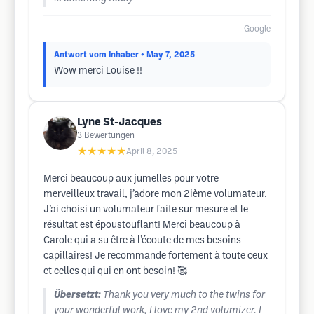
Google
Antwort vom Inhaber
• May 7, 2025
Wow merci Louise !!
Lyne St-Jacques
3
Bewertungen
★★★★★
April 8, 2025
Merci beaucoup aux jumelles pour votre
merveilleux travail, j’adore mon 2ième volumateur.
J’ai choisi un volumateur faite sur mesure et le
résultat est époustouflant! Merci beaucoup à
Carole qui a su être à l’écoute de mes besoins
capillaires! Je recommande fortement à toute ceux
et celles qui qui en ont besoin! 🥰
Übersetzt:
Thank you very much to the twins for
your wonderful work, I love my 2nd volumizer. I