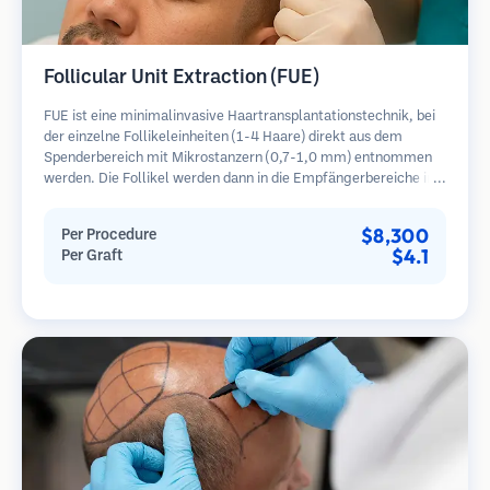
Follicular Unit Extraction (FUE)
FUE ist eine minimalinvasive Haartransplantationstechnik, bei
der einzelne Follikeleinheiten (1-4 Haare) direkt aus dem
Spenderbereich mit Mikrostanzern (0,7-1,0 mm) entnommen
werden. Die Follikel werden dann in die Empfängerbereiche in
kahlen Zonen implantiert. Diese Methode hinterlässt winzige,
kaum sichtbare Narben und ermöglicht eine schnellere Heilung
$8,300
Per Procedure
im Vergleich zu Streifenentnahmemethoden.
$4.1
Per Graft