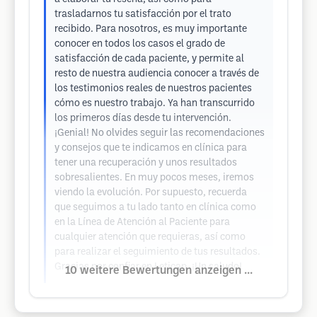
trasladarnos tu satisfacción por el trato
recibido. Para nosotros, es muy importante
conocer en todos los casos el grado de
satisfacción de cada paciente, y permite al
resto de nuestra audiencia conocer a través de
los testimonios reales de nuestros pacientes
cómo es nuestro trabajo. Ya han transcurrido
los primeros días desde tu intervención.
¡Genial! No olvides seguir las recomendaciones
y consejos que te indicamos en clínica para
tener una recuperación y unos resultados
sobresalientes. En muy pocos meses, iremos
viendo la evolución. Por supuesto, recuerda
que seguimos a tu lado tanto en clínica como
en la Línea de Atención al Paciente para
cualquier atención que requieras, así como
para realizar el seguimiento de tus resultados.
Gracias por confiar en Leticap. ¡Un saludo!
10 weitere Bewertungen anzeigen ...