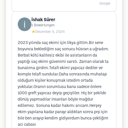
Google
İshak Sürer
1
Bewertungen
★
December 4, 2024
2023 yılında saç ekimi için likya gittim.Bir sene
boyunca beklediğim saç sonucu hüsran a uğradım.
Berbat kötü kalitesiz ekibi ile asistanların da
yaptığı saç ekimi güvenimi sarstı. Zaman olarak ta
bunalıma girdim.Telafi ekimi yapıcaz dediler ve
komple telafi sundular.Daha sonrasında muhatap
olduğum kişiler konuşmak istedim ortada
yoktular.Oranın sorumlusu bana sadece önlere
1000 greft yapıcaz deyip geçiştiler. Hiç bir şekilde
dönüş yapmadılar insanları böyle mağdur
edilemez. Sonuna kadar hakımı arıcam.Herşey
ekim yapılana kadar parayı aldıktan sonra prp için
bile ben arayıp kendim gidiyordum bunca çektiğim
acı cabası