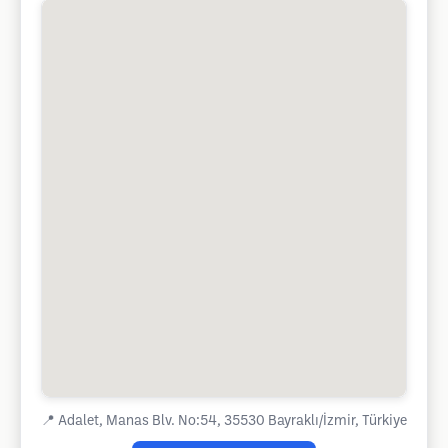
📍
Adalet, Manas Blv. No:54, 35530 Bayraklı/İzmir, Türkiye