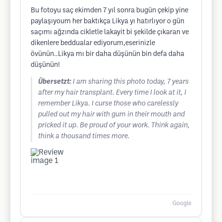
Bu fotoyu saç ekimden 7 yıl sonra bugün çekip yine
paylaşıyoum her baktıkça Likya yı hatırlıyor o gün
saçımı ağzında cikletle lakayit bi şekilde çıkaran ve
dikenlere beddualar ediyorum,eserinizle
övünün..Likya mı bir daha düşünün bin defa daha
düşünün!
Übersetzt:
I am sharing this photo today, 7 years
after my hair transplant. Every time I look at it, I
remember Likya. I curse those who carelessly
pulled out my hair with gum in their mouth and
pricked it up. Be proud of your work. Think again,
think a thousand times more.
Google