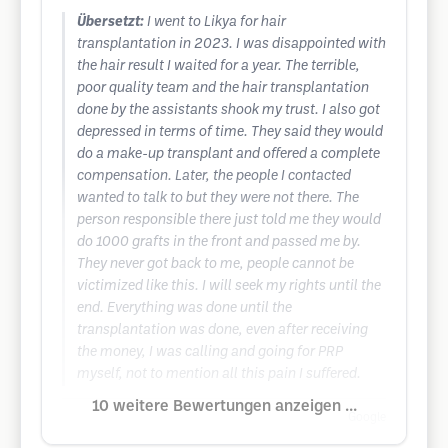
Übersetzt:
I went to Likya for hair
transplantation in 2023. I was disappointed with
the hair result I waited for a year. The terrible,
poor quality team and the hair transplantation
done by the assistants shook my trust. I also got
depressed in terms of time. They said they would
do a make-up transplant and offered a complete
compensation. Later, the people I contacted
wanted to talk to but they were not there. The
person responsible there just told me they would
do 1000 grafts in the front and passed me by.
They never got back to me, people cannot be
victimized like this. I will seek my rights until the
end. Everything was done until the
transplantation was done, even after receiving
the money, I was calling and going for PRP
myself, not to mention all this pain I suffered.
10 weitere Bewertungen anzeigen ...
Google