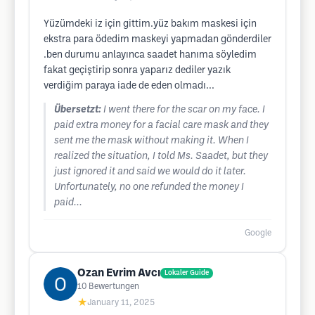
Yüzümdeki iz için gittim.yüz bakım maskesi için
ekstra para ödedim maskeyi yapmadan gönderdiler
.ben durumu anlayınca saadet hanıma söyledim
fakat geçiştirip sonra yaparız dediler yazık
verdiğim paraya iade de eden olmadı...
Übersetzt:
I went there for the scar on my face. I
paid extra money for a facial care mask and they
sent me the mask without making it. When I
realized the situation, I told Ms. Saadet, but they
just ignored it and said we would do it later.
Unfortunately, no one refunded the money I
paid...
Google
Ozan Evrim Avcı
Lokaler Guide
10
Bewertungen
★
January 11, 2025