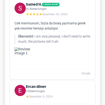
Samed H.
Lokaler Guide
16
Bewertungen
★★★★★
December 19, 2024
Cok memnunum, fazla da bisey yazmama gerek
yok resimler herseyi anlatiyor.
Übersetzt:
I am very pleased, I don't need to write
much, the pictures tell it all.
Google
Ercan döner
0
Bewertungen
★
December 5, 2024