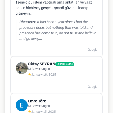
1sene oldu işlem yaptıralı ama anlatılan ve vaaz
edilen hiçbirsey gerçekleşmedi güvenip inanıp
gitmeyin…
Übersetzt:
It has been 1 year since I had the
procedure done, but nothing that was told and
preached has come true, do not trust and believe
and go away...
Google
Oktay SEYRAN
Lokaler Guide
73
Bewertungen
★
January 16, 2025
Google
Emre Töre
13
Bewertungen
★
January 15, 2025