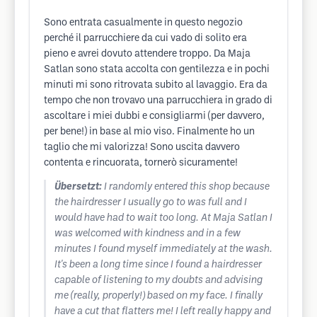
Sono entrata casualmente in questo negozio
perché il parrucchiere da cui vado di solito era
pieno e avrei dovuto attendere troppo. Da Maja
Satlan sono stata accolta con gentilezza e in pochi
minuti mi sono ritrovata subito al lavaggio. Era da
tempo che non trovavo una parrucchiera in grado di
ascoltare i miei dubbi e consigliarmi (per davvero,
per bene!) in base al mio viso. Finalmente ho un
taglio che mi valorizza! Sono uscita davvero
contenta e rincuorata, tornerò sicuramente!
Übersetzt:
I randomly entered this shop because
the hairdresser I usually go to was full and I
would have had to wait too long. At Maja Satlan I
was welcomed with kindness and in a few
minutes I found myself immediately at the wash.
It's been a long time since I found a hairdresser
capable of listening to my doubts and advising
me (really, properly!) based on my face. I finally
have a cut that flatters me! I left really happy and