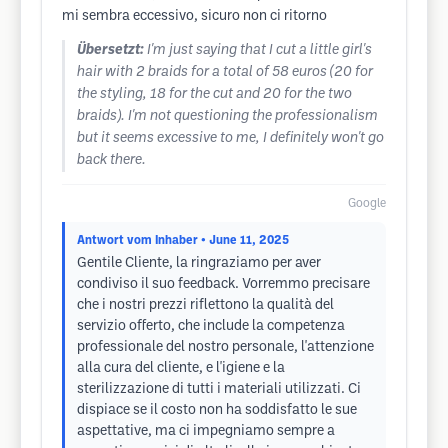
mi sembra eccessivo, sicuro non ci ritorno
Übersetzt:
I'm just saying that I cut a little girl's
hair with 2 braids for a total of 58 euros (20 for
the styling, 18 for the cut and 20 for the two
braids). I'm not questioning the professionalism
but it seems excessive to me, I definitely won't go
back there.
Google
Antwort vom Inhaber
• June 11, 2025
Gentile Cliente, la ringraziamo per aver
condiviso il suo feedback. Vorremmo precisare
che i nostri prezzi riflettono la qualità del
servizio offerto, che include la competenza
professionale del nostro personale, l'attenzione
alla cura del cliente, e l'igiene e la
sterilizzazione di tutti i materiali utilizzati. Ci
dispiace se il costo non ha soddisfatto le sue
aspettative, ma ci impegniamo sempre a