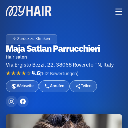
← Zurück zu Kliniken
Maja Satlan Parrucchieri
Hair salon
Via Ergisto Bezzi, 22, 38068 Rovereto TN, Italy
★★★★☆
4.6
(
142
Bewertungen
)
Webseite
Anrufen
Teilen