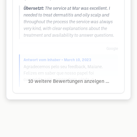
Übersetzt:
The service at Mar was excellent. I
needed to treat dermatitis and oily scalp and
throughout the process the service was always
very kind, with clear explanations about the
treatment and availability to answer questions.
Google
Antwort vom Inhaber
• March 10, 2023
Agradecemos pelo seu feedback, Maiane.
Felizes em saber que nosso papel foi
cumprido, seja sempre bem-vinda ☺️
10 weitere Bewertungen anzeigen ...