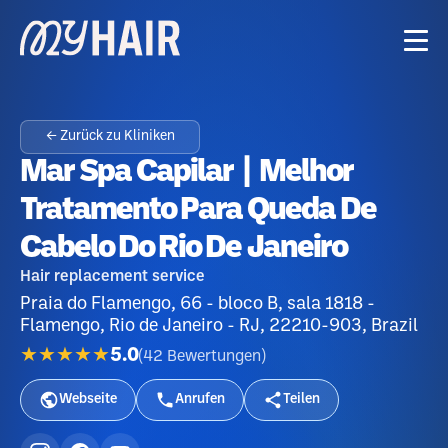
← Zurück zu Kliniken
Mar Spa Capilar | Melhor
Tratamento Para Queda De
Cabelo Do Rio De Janeiro
Hair replacement service
Praia do Flamengo, 66 - bloco B, sala 1818 -
Flamengo, Rio de Janeiro - RJ, 22210-903, Brazil
★★★★★
5.0
(
42
Bewertungen
)
Webseite
Anrufen
Teilen