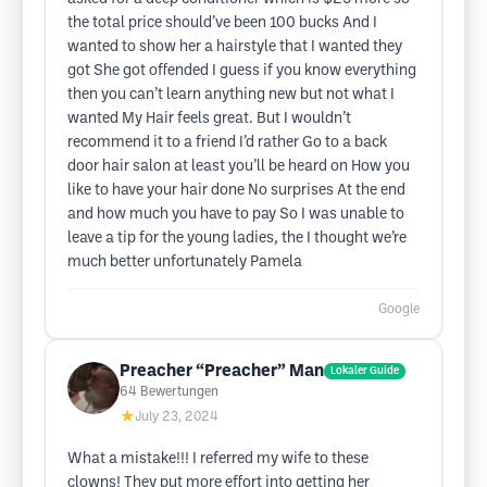
the total price should’ve been 100 bucks And I
wanted to show her a hairstyle that I wanted they
got She got offended I guess if you know everything
then you can’t learn anything new but not what I
wanted My Hair feels great. But I wouldn’t
recommend it to a friend I’d rather Go to a back
door hair salon at least you’ll be heard on How you
like to have your hair done No surprises At the end
and how much you have to pay So I was unable to
leave a tip for the young ladies, the I thought we’re
much better unfortunately Pamela
Google
Preacher “Preacher” Man
Lokaler Guide
64
Bewertungen
★
July 23, 2024
What a mistake!!! I referred my wife to these
clowns! They put more effort into getting her