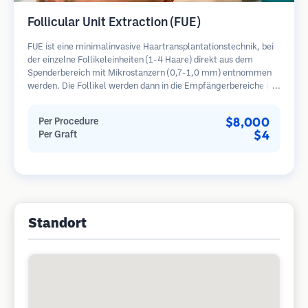
Follicular Unit Extraction (FUE)
FUE ist eine minimalinvasive Haartransplantationstechnik, bei
der einzelne Follikeleinheiten (1-4 Haare) direkt aus dem
Spenderbereich mit Mikrostanzern (0,7-1,0 mm) entnommen
werden. Die Follikel werden dann in die Empfängerbereiche in
kahlen Zonen implantiert. Diese Methode hinterlässt winzige,
kaum sichtbare Narben und ermöglicht eine schnellere Heilung
$8,000
Per Procedure
im Vergleich zu Streifenentnahmemethoden.
$4
Per Graft
Standort