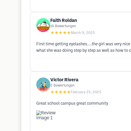
Faith Roldan
14
Bewertungen
★★★★★
March 9, 2025
First time getting eyelashes....the girl was very ni
what she was doing step by step as well as how to ca
Victor Rivera
2
Bewertungen
★★★★★
February 25, 2025
Great school campus great community