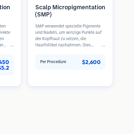
tion
Scalp Micropigmentation
(SMP)
ten
SMP verwendet spezielle Pigmente
irekte
und Nadeln, um winzige Punkte auf
en
der Kopfhaut zu setzen, die
er
Haarfollikel nachahmen. Dies
. Diese
erzeugt die Illusion eines volleren
Haarschopfes oder eines kurz
450
$2,600
Per Procedure
g und
rasierten Kopfes. Das Verfahren
$5.2
re und
erfordert 2-4 Sitzungen und die
bnisse
Ergebnisse können 3-5 Jahre halten,
eten.
bevor Nachbesserungen erforderlich
sind.