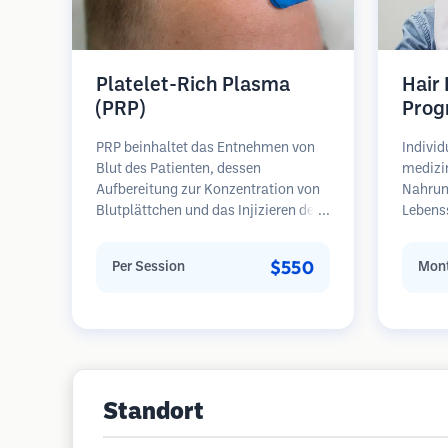
Platelet-Rich Plasma
Hair
(PRP)
Prog
PRP beinhaltet das Entnehmen von
Individ
Blut des Patienten, dessen
medizi
Aufbereitung zur Konzentration von
Nahrun
Blutplättchen und das Injizieren des
Lebens
plättchenreichen Plasmas in
regelm
Bereiche mit Haarausfall.
Patient
$550
Per Session
Mont
Wachstumsfaktoren in den
Haarau
Blutplättchen können ruhende
Schwerp
Follikel stimulieren, die Haardicke
Wieder
verbessern und den Fortschritt des
Haarausfalls verlangsamen. In der
Regel sind mehrere Sitzungen
erforderlich.
Standort