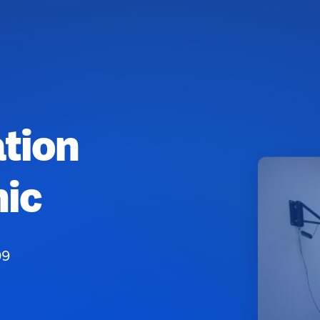
tion
nic
09