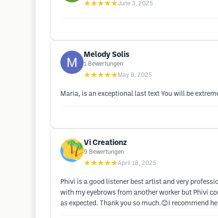
★★★★★
June 3, 2025
Melody Solis
1
Bewertungen
★★★★★
May 8, 2025
Maria, is an exceptional last text You will be extreme
Vi Creationz
9
Bewertungen
★★★★★
April 18, 2025
Phivi is a good listener best artist and very prof
with my eyebrows from another worker but Phivi cor
as expected. Thank you so much.😊I recommend her