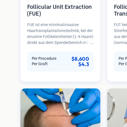
Follicular Unit Extraction
Folli
(FUE)
Tran
FUE ist eine minimalinvasive
FUT bei
Haartransplantationstechnik, bei der
Streif
einzelne Follikeleinheiten (1-4 Haare)
aus de
direkt aus dem Spenderbereich mit
(normal
Mikrostanzern (0,7-1,0 mm)
dann un
entnommen werden. Die Follikel
folliku
$8,600
Per Procedure
Per 
werden dann in die
Diese E
$4.3
Per Graft
Per 
Empfängerbereiche in kahlen Zonen
Empfäng
implantiert. Diese Methode
Diese M
hinterlässt winzige, kaum sichtbare
mehr Tr
Narben und ermöglicht eine
hinterl
schnellere Heilung im Vergleich zu
Streifenentnahmemethoden.