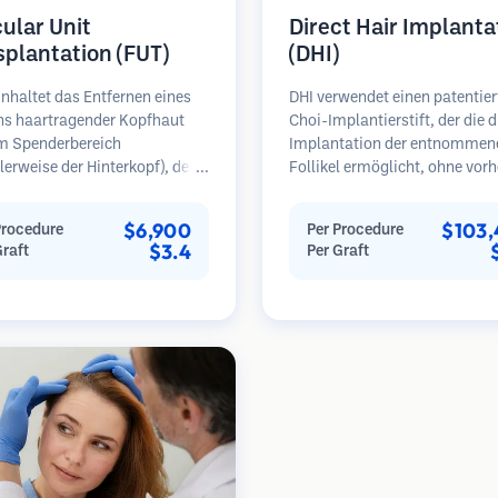
cular Unit
Direct Hair Implanta
splantation (FUT)
(DHI)
nhaltet das Entfernen eines
DHI verwendet einen patentier
ens haartragender Kopfhaut
Choi-Implantierstift, der die d
m Spenderbereich
Implantation der entnommen
erweise der Hinterkopf), der
Follikel ermöglicht, ohne vorh
ter Mikroskopen in einzelne
Empfängerstätten zu schaffen
läre Einheiten zerlegt wird.
Technik bietet eine präzisere
$6,900
$103,
Procedure
Per Procedure
inheiten werden in den
Kontrolle über Tiefe, Richtun
$3.4
Graft
Per Graft
erbereich transplantiert.
Winkel der implantierten Haa
ethode liefert in der Regel
kann potenziell dichtere Erge
ansplantate in einer Sitzung,
und eine schnellere Heilung bi
ässt jedoch eine lineare Narbe.