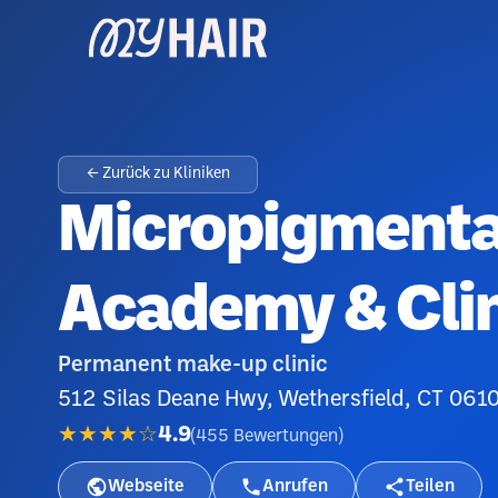
← Zurück zu Kliniken
Micropigmenta
Academy & Cli
Permanent make-up clinic
512 Silas Deane Hwy, Wethersfield, CT 061
★★★★☆
4.9
(
455
Bewertungen
)
Webseite
Anrufen
Teilen