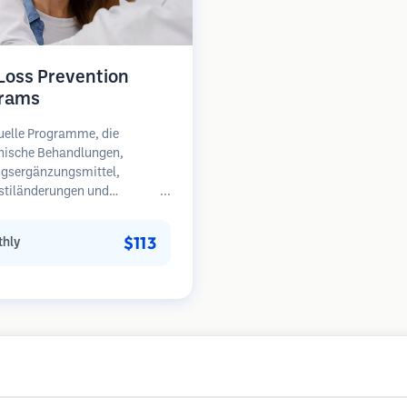
 Loss Prevention
rams
uelle Programme, die
nische Behandlungen,
gsergänzungsmittel,
stiländerungen und
äßige Überwachung für
en in frühen Stadien des
$113
hly
sfalls kombinieren.
unkt auf Prävention statt
herstellung.