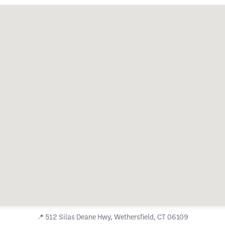
📍
512 Silas Deane Hwy, Wethersfield, CT 06109