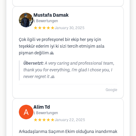
Mustafa Damak
1
Bewertungen
★★★★★
January 30, 2025
Çok ilgili ve profesyonel bir ekip her şey için
teşekkür ederim iyi ki sizi tercih etmişim asla
pişman değilim 🙏
Übersetzt:
A very caring and professional team,
thank you for everything, I'm glad I chose you, I
never regret it 🙏
Google
Alim Td
1
Bewertungen
★★★★★
January 22, 2025
Arkadaşlarıma Saçımın Ekim olduğuna inandırmak