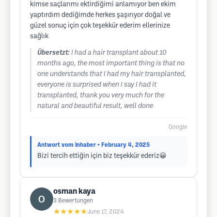
kimse saçlarımı ektirdiğimi anlamıyor ben ekim
yaptırdım dediğimde herkes şaşırıyor doğal ve
güzel sonuç için çok teşekkür ederim ellerinize
sağlık
Übersetzt:
I had a hair transplant about 10
months ago, the most important thing is that no
one understands that I had my hair transplanted,
everyone is surprised when I say I had it
transplanted, thank you very much for the
natural and beautiful result, well done
Google
Antwort vom Inhaber
• February 4, 2025
Bizi tercih ettiğin için biz teşekkür ederiz😀
osman kaya
3
Bewertungen
★★★★★
June 17, 2024