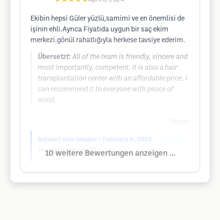
Ekibin hepsi Güler yüzlü,samimi ve en önemlisi de
işinin ehli.Ayrıca Fiyatıda uygun bir saç ekim
merkezi.gönül rahatlığıyla herkese tavsiye ederim.
Übersetzt:
All of the team is friendly, sincere and
most importantly, competent. It is also a hair
transplantation center with an affordable price. I
can recommend it to everyone with peace of
mind.
Google
Antwort vom Inhaber
• February 4, 2025
Teşekkür ederim 😊
10 weitere Bewertungen anzeigen ...