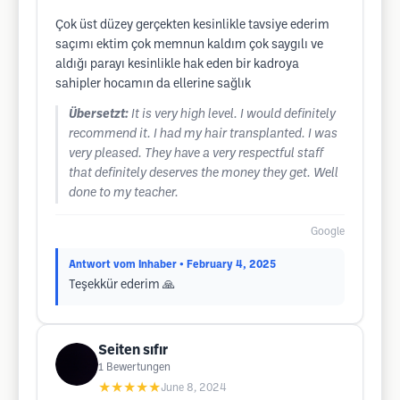
Çok üst düzey gerçekten kesinlikle tavsiye ederim
saçımı ektim çok memnun kaldım çok saygılı ve
aldığı parayı kesinlikle hak eden bir kadroya
sahipler hocamın da ellerine sağlık
Übersetzt:
It is very high level. I would definitely
recommend it. I had my hair transplanted. I was
very pleased. They have a very respectful staff
that definitely deserves the money they get. Well
done to my teacher.
Google
Antwort vom Inhaber
• February 4, 2025
Teşekkür ederim 🙏
Seiten sıfır
1
Bewertungen
★★★★★
June 8, 2024