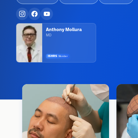
Anthony Mollura
MD
ISHRS
·
Member