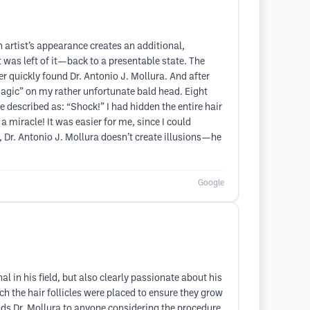
n artist’s appearance creates an additional,
 was left of it—back to a presentable state. The
er quickly found Dr. Antonio J. Mollura. And after
 magic” on my rather unfortunate bald head. Eight
 described as: “Shock!” I had hidden the entire hair
 miracle! It was easier for me, since I could
d, Dr. Antonio J. Mollura doesn’t create illusions—he
Google
l in his field, but also clearly passionate about his
h the hair follicles were placed to ensure they grow
nds Dr. Mollura to anyone considering the procedure.