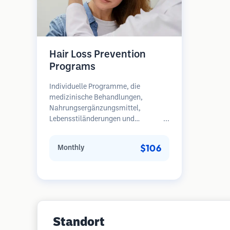
Hair Loss Prevention
Programs
Individuelle Programme, die
medizinische Behandlungen,
Nahrungsergänzungsmittel,
Lebensstiländerungen und
regelmäßige Überwachung für
Patienten in frühen Stadien des
$106
Monthly
Haarausfalls kombinieren.
Schwerpunkt auf Prävention statt
Wiederherstellung.
Standort