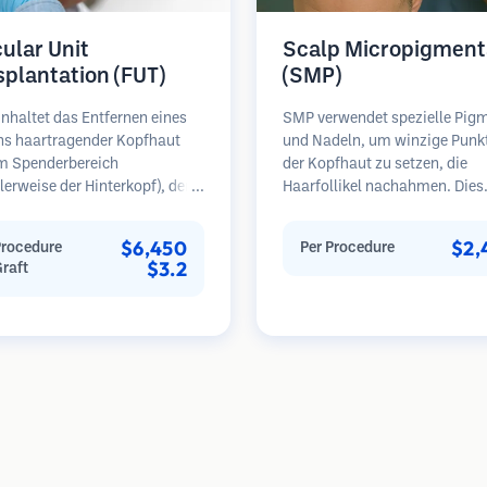
cular Unit
Scalp Micropigment
splantation (FUT)
(SMP)
nhaltet das Entfernen eines
SMP verwendet spezielle Pig
ens haartragender Kopfhaut
und Nadeln, um winzige Punk
m Spenderbereich
der Kopfhaut zu setzen, die
erweise der Hinterkopf), der
Haarfollikel nachahmen. Dies
ter Mikroskopen in einzelne
erzeugt die Illusion eines voll
läre Einheiten zerlegt wird.
Haarschopfes oder eines kurz
$6,450
$2,
Procedure
Per Procedure
inheiten werden in den
rasierten Kopfes. Das Verfahr
$3.2
Graft
erbereich transplantiert.
erfordert 2-4 Sitzungen und d
ethode liefert in der Regel
Ergebnisse können 3-5 Jahre 
ansplantate in einer Sitzung,
bevor Nachbesserungen erford
ässt jedoch eine lineare Narbe.
sind.