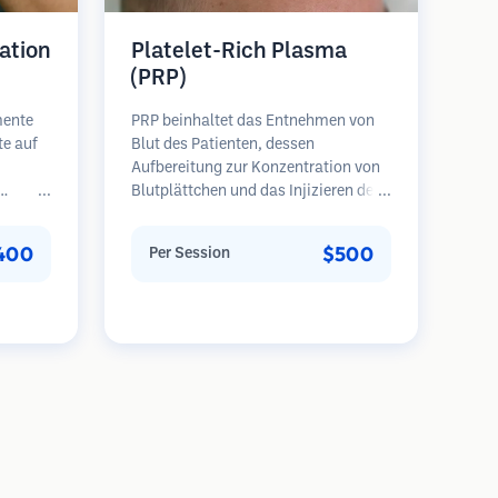
ation
Platelet-Rich Plasma
(PRP)
mente
PRP beinhaltet das Entnehmen von
te auf
Blut des Patienten, dessen
Aufbereitung zur Konzentration von
Blutplättchen und das Injizieren des
eren
plättchenreichen Plasmas in
Bereiche mit Haarausfall.
400
$500
Per Session
en
Wachstumsfaktoren in den
ie
Blutplättchen können ruhende
halten,
Follikel stimulieren, die Haardicke
erlich
verbessern und den Fortschritt des
Haarausfalls verlangsamen. In der
Regel sind mehrere Sitzungen
erforderlich.