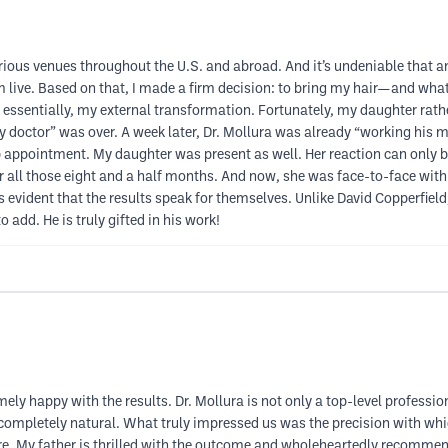
various venues throughout the U.S. and abroad. And it’s undeniable that a
m live. Based on that, I made a firm decision: to bring my hair—and what
h, essentially, my external transformation. Fortunately, my daughter rath
“my doctor” was over. A week later, Dr. Mollura was already “working his
p appointment. My daughter was present as well. Her reaction can only be
r all those eight and a half months. And now, she was face-to-face with a
’s evident that the results speak for themselves. Unlike David Copperfiel
add. He is truly gifted in his work!
y happy with the results. Dr. Mollura is not only a top-level professiona
 completely natural. What truly impressed us was the precision with whic
ure. My father is thrilled with the outcome and wholeheartedly recomme