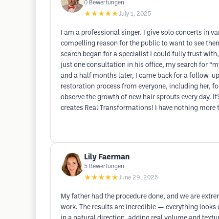
0
Bewertungen
★★★★★
July 1, 2025
I am a professional singer. I give solo concerts in 
compelling reason for the public to want to see the
search began for a specialist I could fully trust wit
just one consultation in his office, my search for 
and a half months later, I came back for a follow-u
restoration process from everyone, including her, fo
observe the growth of new hair sprouts every day. It
creates Real Transformations! I have nothing more to 
Lily Faerman
5
Bewertungen
★★★★★
June 29, 2025
My father had the procedure done, and we are extremel
work. The results are incredible — everything looks
in a natural direction, adding real volume and text