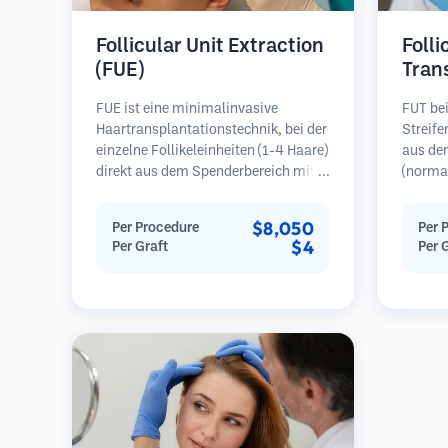
Follicular Unit Extraction
Folli
(FUE)
Tran
FUE ist eine minimalinvasive
FUT bei
Haartransplantationstechnik, bei der
Streif
einzelne Follikeleinheiten (1-4 Haare)
aus de
direkt aus dem Spenderbereich mit
(normal
Mikrostanzern (0,7-1,0 mm)
dann un
entnommen werden. Die Follikel
folliku
$8,050
Per Procedure
Per 
werden dann in die
Diese E
$4
Per Graft
Per 
Empfängerbereiche in kahlen Zonen
Empfäng
implantiert. Diese Methode
Diese M
hinterlässt winzige, kaum sichtbare
mehr Tr
Narben und ermöglicht eine
hinterl
schnellere Heilung im Vergleich zu
Streifenentnahmemethoden.