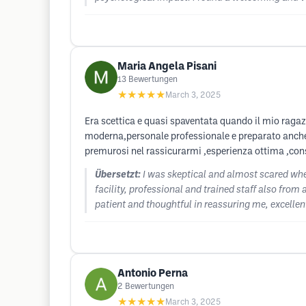
Maria Angela Pisani
13
Bewertungen
★★★★★
March 3, 2025
Era scettica e quasi spaventata quando il mio ragazz
moderna,personale professionale e preparato anche da
premurosi nel rassicurarmi ,esperienza ottima ,con
Übersetzt:
I was skeptical and almost scared whe
facility, professional and trained staff also fro
patient and thoughtful in reassuring me, excelle
Antonio Perna
2
Bewertungen
★★★★★
March 3, 2025