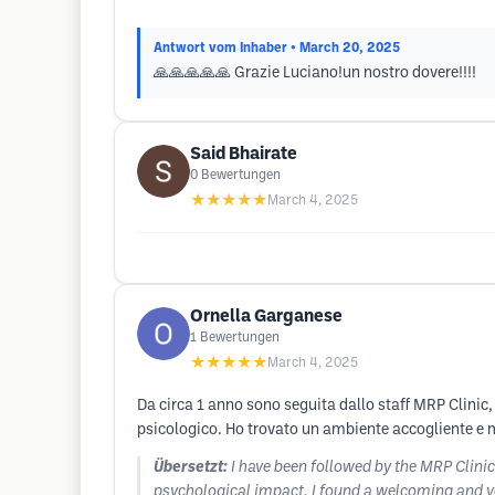
Antwort vom Inhaber
• March 20, 2025
🙏🙏🙏🙏🙏 Grazie Luciano!un nostro dovere!!!!
Said Bhairate
0
Bewertungen
★★★★★
March 4, 2025
Ornella Garganese
1
Bewertungen
★★★★★
March 4, 2025
Da circa 1 anno sono seguita dallo staff MRP Clinic
psicologico. Ho trovato un ambiente accogliente e mo
Übersetzt:
I have been followed by the MRP Clinic
psychological impact. I found a welcoming and ver