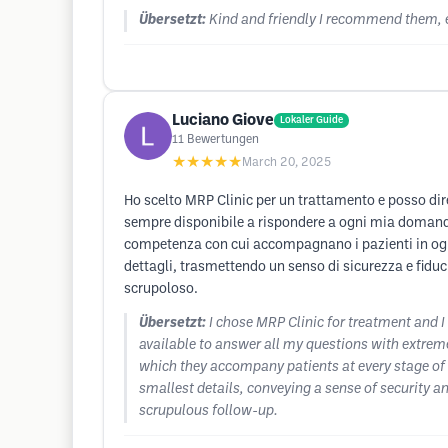
Übersetzt:
Kind and friendly I recommend them, e
Luciano Giove
Lokaler Guide
11
Bewertungen
★★★★★
March 20, 2025
Ho scelto MRP Clinic per un trattamento e posso dire
sempre disponibile a rispondere a ogni mia domanda 
competenza con cui accompagnano i pazienti in ogni 
dettagli, trasmettendo un senso di sicurezza e fidu
scrupoloso.
Übersetzt:
I chose MRP Clinic for treatment and I 
available to answer all my questions with extrem
which they accompany patients at every stage of 
smallest details, conveying a sense of security an
scrupulous follow-up.