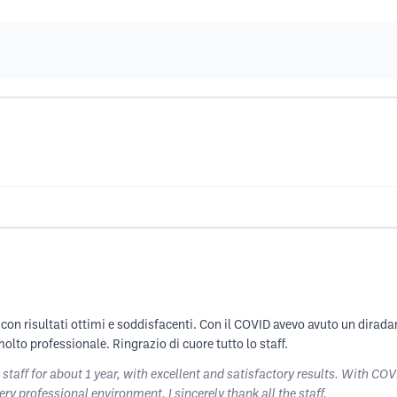
, con risultati ottimi e soddisfacenti. Con il COVID avevo avuto un dira
lto professionale. Ringrazio di cuore tutto lo staff.
 staff for about 1 year, with excellent and satisfactory results. With CO
y professional environment. I sincerely thank all the staff.