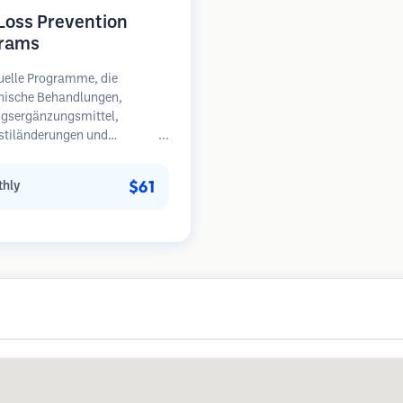
 Loss Prevention
rams
uelle Programme, die
nische Behandlungen,
gsergänzungsmittel,
stiländerungen und
äßige Überwachung für
en in frühen Stadien des
$61
hly
sfalls kombinieren.
unkt auf Prävention statt
herstellung.