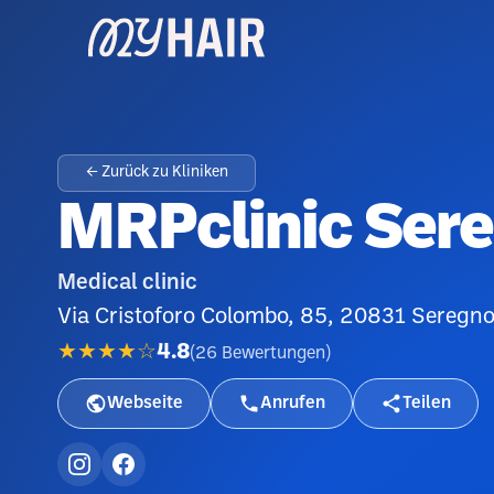
← Zurück zu Kliniken
MRPclinic Ser
Medical clinic
Via Cristoforo Colombo, 85, 20831 Seregno
★★★★☆
4.8
(
26
Bewertungen
)
Webseite
Anrufen
Teilen