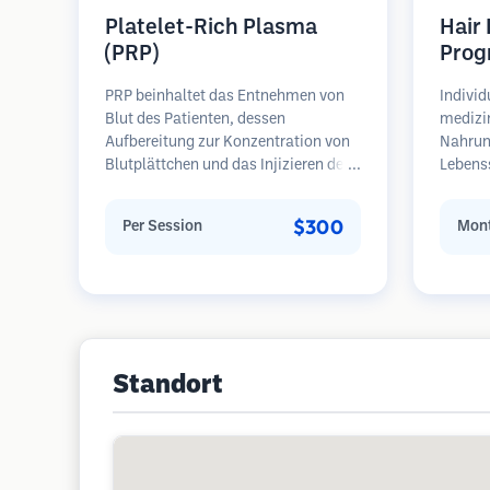
Platelet-Rich Plasma
Hair
(PRP)
Prog
PRP beinhaltet das Entnehmen von
Individ
Blut des Patienten, dessen
medizi
Aufbereitung zur Konzentration von
Nahrun
Blutplättchen und das Injizieren des
Lebens
plättchenreichen Plasmas in
regelm
Bereiche mit Haarausfall.
Patient
$300
Per Session
Mont
Wachstumsfaktoren in den
Haarau
Blutplättchen können ruhende
Schwerp
Follikel stimulieren, die Haardicke
Wieder
verbessern und den Fortschritt des
Haarausfalls verlangsamen. In der
Regel sind mehrere Sitzungen
erforderlich.
Standort