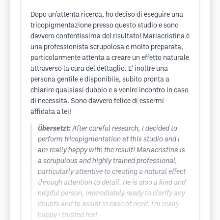
Dopo un'attenta ricerca, ho deciso di eseguire una
tricopigmentazione presso questo studio e sono
davvero contentissima del risultato! Mariacristina è
una professionista scrupolosa e molto preparata,
particolarmente attenta a creare un effetto naturale
attraverso la cura del dettaglio. E' inoltre una
persona gentile e disponibile, subito pronta a
chiarire qualsiasi dubbio e a venire incontro in caso
di necessità. Sono davvero felice di essermi
affidata a lei!
Übersetzt:
After careful research, I decided to
perform tricopigmentation at this studio and I
am really happy with the result! Mariacristina is
a scrupulous and highly trained professional,
particularly attentive to creating a natural effect
through attention to detail. He is also a kind and
helpful person, immediately ready to clarify any
doubts and to assist in case of need. I'm really
happy I trusted her!