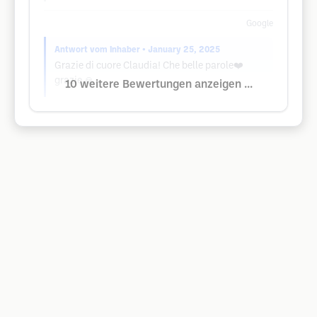
Google
Antwort vom Inhaber
• January 25, 2025
Grazie di cuore Claudia! Che belle parole❤️
grazie 🙏
10 weitere Bewertungen anzeigen ...