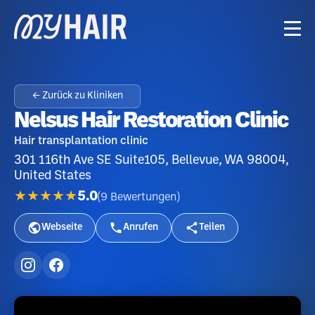
← Zurück zu Kliniken
Nelsus Hair Restoration Clinic
Hair transplantation clinic
301 116th Ave SE Suite105, Bellevue, WA 98004,
United States
★★★★★
5.0
(
9
Bewertungen
)
Webseite
Anrufen
Teilen