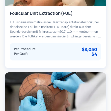
Follicular Unit Extraction (FUE)
FUE ist eine minimalinvasive Haartransplantationstechnik, bei
der einzelne Follikeleinheiten (1-4 Haare) direkt aus dem
Spenderbereich mit Mikrostanzern (0,7-1,0 mm) entnommen
werden. Die Follikel werden dann in die Empfängerbereiche in
kahlen Zonen implantiert. Diese Methode hinterlässt winzige,
kaum sichtbare Narben und ermöglicht eine schnellere Heilung
$8,050
Per Procedure
im Vergleich zu Streifenentnahmemethoden.
$4
Per Graft