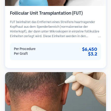
Follicular Unit Transplantation (FUT)
FUT beinhaltet das Entfernen eines Streifens haartragender
Kopfhaut aus dem Spenderbereich (normalerweise der
Hinterkopf), der dann unter Mikroskopen in einzelne follikuläre
Einheiten zerlegt wird. Diese Einheiten werden in den
Empfängerbereich transplantiert. Diese Methode liefert in der
Regel mehr Transplantate in einer Sitzung, hinterlässt jedoch
$6,450
Per Procedure
eine lineare Narbe.
$3.2
Per Graft