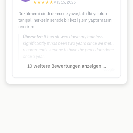
★★★★★
May 15, 2025
Dökülmemi ciddi derecede yavaşlatti İki yıl oldu
tanışalı herkesin senede bir kez işlem yaptırmasını
öneririm
Übersetzt:
It has slowed down my hair loss
significantly It has been two years since we met. I
recommend everyone to have the procedure done
once a year.
10 weitere Bewertungen anzeigen ...
Google