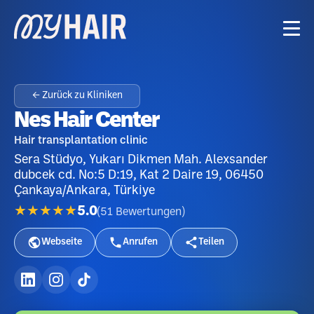
← Zurück zu Kliniken
Nes Hair Center
Hair transplantation clinic
Sera Stüdyo, Yukarı Dikmen Mah. Alexsander
dubcek cd. No:5 D:19, Kat 2 Daire 19, 06450
Çankaya/Ankara, Türkiye
★★★★★
5.0
(
51
Bewertungen
)
Webseite
Anrufen
Teilen