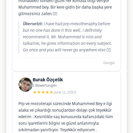
muhabbeti sohbeti güzel her konuda bilgi veriyor
Muhammed bey. Bir kere gidin bir daha başka yere
gitmezsiniz zaten 👍🏽
Übersetzt:
I have had prp mesotheraphy before
but no one has done it this well. I definitely
recommend it, Mr. Muhammed is nice and
talkative, he gives information on every subject.
Go once and you will never go anywhere else 👍🏽
Google
Burak Özçelik
1
Bewertungen
★★★★★
June 11, 2025
Prp ve mezoterapi sürecinde Muhammed Bey e ilgi
alaka ve çıkardığı sonuçlardan dolayı çok teşekkür
ederim . Kesinlikle saç konusunda kafanızdaki tüm
soru işaretlerini bilgisi ve güzel anlatımıyla
sıkılmadan yanıtlıyor. Teşekkür ediyorum .