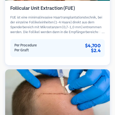
Follicular Unit Extraction (FUE)
FUE ist eine minimalinvasive Haartransplantationstechnik, bei
der einzelne Follikeleinheiten (1-4 Haare) direkt aus dem
Spenderbereich mit Mikrostanzern (0,7-1,0 mm) entnommen
werden. Die Follikel werden dann in die Empfängerbereiche in
kahlen Zonen implantiert. Diese Methode hinterlässt winzige,
kaum sichtbare Narben und ermöglicht eine schnellere Heilung
$4,700
Per Procedure
im Vergleich zu Streifenentnahmemethoden.
$2.4
Per Graft