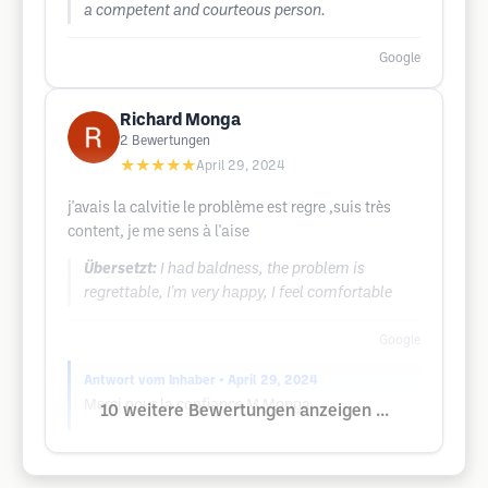
a competent and courteous person.
Google
Richard Monga
2
Bewertungen
★★★★★
April 29, 2024
j'avais la calvitie le problème est regre ,suis très
content, je me sens à l'aise
Übersetzt:
I had baldness, the problem is
regrettable, I'm very happy, I feel comfortable
Google
Antwort vom Inhaber
• April 29, 2024
Merci pour la confiance M Monga
10 weitere Bewertungen anzeigen ...