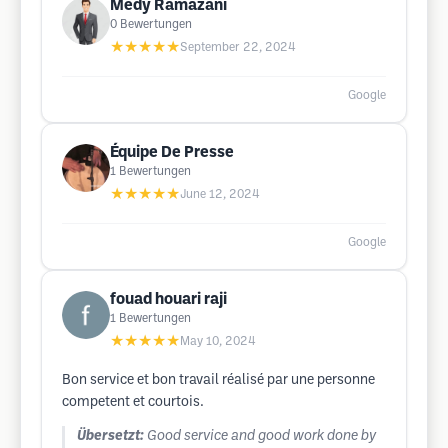
Medy Ramazani
0
Bewertungen
★★★★★
September 22, 2024
Google
Équipe De Presse
1
Bewertungen
★★★★★
June 12, 2024
Google
fouad houari raji
1
Bewertungen
★★★★★
May 10, 2024
Bon service et bon travail réalisé par une personne
competent et courtois.
Übersetzt:
Good service and good work done by